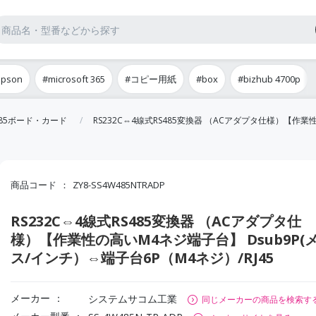
epson
#microsoft 365
#コピー用紙
#box
#bizhub 4700p
/485ボード・カード
RS232C⇔4線式RS485変換器 （ACアダプタ仕様）【作業性
商品コード
ZY8-SS4W485NTRADP
RS232C⇔4線式RS485変換器 （ACアダプタ仕
様）【作業性の高いM4ネジ端子台】 Dsub9P(
ス/インチ）⇔端子台6P（M4ネジ）/RJ45
メーカー
システムサコム工業
同じメーカーの商品を検索す