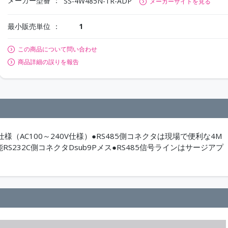
メーカー型番
SS-4W485N-TR-ADP
メーカーサイトを見る
最小販売単位
1
この商品について問い合わせ
商品詳細の誤りを報告
仕様（AC100～240V仕様）●RS485側コネクタは現場で便利な4M
RS232C側コネクタDsub9Pメス●RS485信号ラインはサージアプ