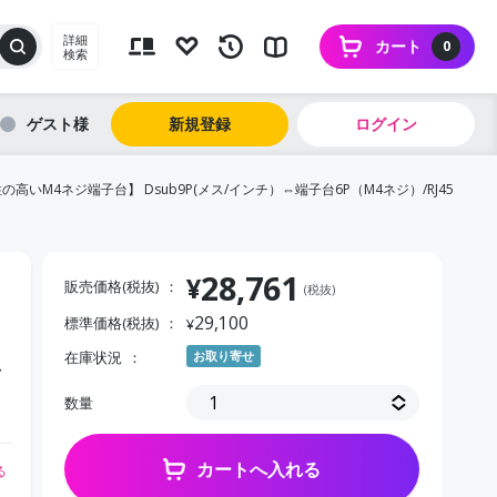
詳細
カート
0
検索
ゲスト
新規登録
ログイン
の高いM4ネジ端子台】 Dsub9P(メス/インチ）⇔端子台6P（M4ネジ）/RJ45
28,761
¥
販売価格(税抜)
(税抜)
29,100
標準価格(税抜)
¥
在庫状況
お取り寄せ
メ
数量
カートへ入れる
る