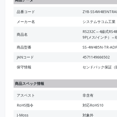
品番コード
ZY8-SS4W485NTRA
メーカー名
システムサコム工業
RS232C⇔4線式R
商品名
9P(メス/インチ）⇔端
商品型番
SS-4W485N-TR-AD
JANコード
4571149666502
保守情報
センドバック保証（
商品スペック情報
アスベスト
非含有
RoHS指令
対応RoHS10
J-Moss
対象外