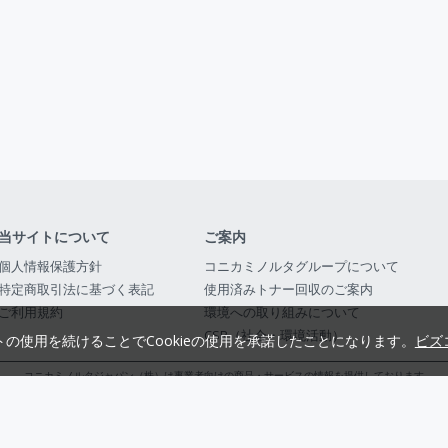
当サイトについて
ご案内
個人情報保護方針
コニカミノルタグループについて
特定商取引法に基づく表記
使用済みトナー回収のご案内
ご利用規約
環境への取り組みについて
CSR（社会・環境活動）
トの使用を続けることでCookieの使用を承諾したことになります。
ビズ
コニカミノルタジャパン（株）は事業者向けの商品・サービスの情報を提供しております
コニカミノルタジャパン株式会社／東京都公安委員会 古物商許可証番号 第3010916054482
© 2014-
2026
KONICA MINOLTA JAPAN, INC.