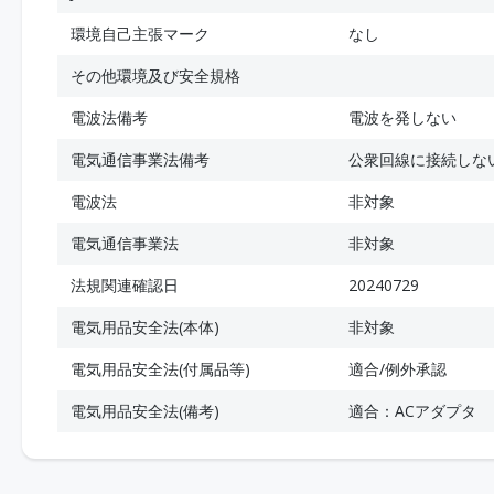
環境自己主張マーク
なし
その他環境及び安全規格
電波法備考
電波を発しない
電気通信事業法備考
公衆回線に接続しな
電波法
非対象
電気通信事業法
非対象
法規関連確認日
20240729
電気用品安全法(本体)
非対象
電気用品安全法(付属品等)
適合/例外承認
電気用品安全法(備考)
適合：ACアダプタ