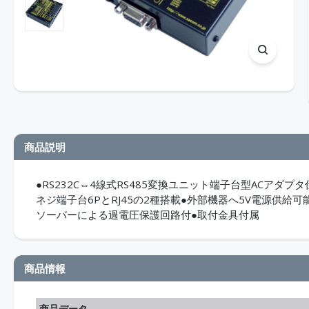
商品説明
●RS232C⇔4線式RS485変換ユニット端子台型ACアダプタ
ネジ端子台6PとRJ45の2種搭載●外部機器へ5V電源供給可能
ソーバーによる過電圧保護回路付●取付金具付属
商品情報
商品データ