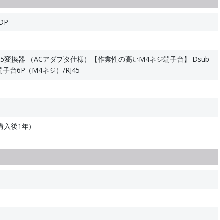
DP
S485変換器 （ACアダプタ仕様）【作業性の高いM4ネジ端子台】 Dsub
子台6P（M4ネジ）/RJ45
P
購入後1年）