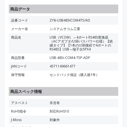
商品データ
品番コード
ZY8-USB485ICOM4T5/AD
メーカー名
システムサコム工業
商品名
USB（VCOM）⇔4ポートRS485変換器
（ACアダプタ/USBバスパワー仕様）【絶
縁タイプ】【1本のUSB接続で4ポートの
RS485】USB⇔端子台5PX4
商品型番
USB-485i-COM4-T5P-ADP
JANコード
4571149661477
保守情報
センドバック保証（購入後1年）
商品スペック情報
アスベスト
非含有
RoHS指令
対応RoHS10
J-Moss
対象外