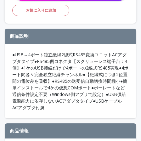
お気に入りに追加
商品説明
●USB⇔4ポート独立絶縁2線式RS485変換ユニットACアダ
プタタイプ●RS485側コネクタ【スクリューレス端子台：4
個】●1ケのUSB接続だけで4ポートの2線式RS485実現●4ポ
ート間各々完全独立絶縁チャンネル●【絶縁式につき2位置
間の電位差を吸収】●RS485の送受信自動切換時間極小●簡
単インストールで4ケの仮想COMポート●ボーレートなど
通信条件設定不要（Windows側アプリで設定）●USB供給
電源能力に依存しないACアダプタタイプ●USBケーブル・
ACアダプタ付属
商品情報