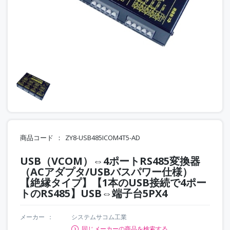
商品コード
ZY8-USB485ICOM4T5-AD
USB（VCOM）⇔4ポートRS485変換器
（ACアダプタ/USBバスパワー仕様）
【絶縁タイプ】【1本のUSB接続で4ポー
トのRS485】USB⇔端子台5PX4
メーカー
システムサコム工業
同じメーカーの商品を検索する