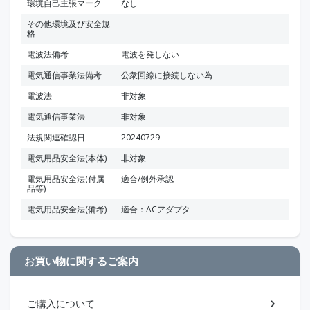
環境自己主張マーク
なし
その他環境及び安全規
格
電波法備考
電波を発しない
電気通信事業法備考
公衆回線に接続しない為
電波法
非対象
電気通信事業法
非対象
法規関連確認日
20240729
電気用品安全法(本体)
非対象
電気用品安全法(付属
適合/例外承認
品等)
電気用品安全法(備考)
適合：ACアダプタ
お買い物に関するご案内
ご購入について