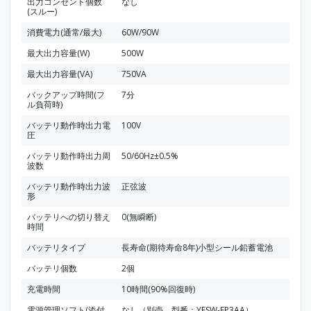
出力コンセント個数
なし
(スルー)
消費電力(通常/最大)
60W/90W
最大出力容量(W)
500W
最大出力容量(VA)
750VA
バックアップ時間(フ
7分
ル負荷時)
バッテリ動作時出力電
100V
圧
バッテリ動作時出力周
50/60Hz±0.5%
波数
バッテリ動作時出力波
正弦波
形
バッテリへの切り替え
0(無瞬断)
時間
バッテリタイプ
長寿命(期待寿命8年)小型シール鉛蓄電池
バッテリ個数
2個
充電時間
10時間(90%回復時)
電源管理ソフト(添付
なし（別売、型番：YESW-FP3AA）