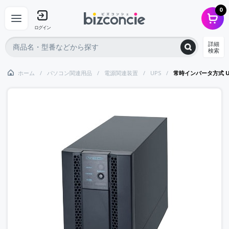
0
ログイン
詳細
検索
ホーム
パソコン関連用品
電源関連装置
UPS
常時インバータ方式 UP