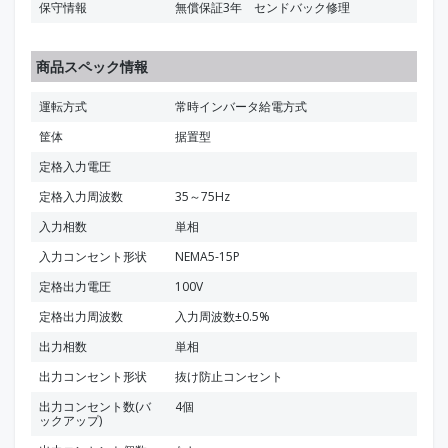
保守情報
無償保証3年 センドバック修理
商品スペック情報
運転方式
常時インバータ給電方式
筐体
据置型
定格入力電圧
定格入力周波数
35～75Hz
入力相数
単相
入力コンセント形状
NEMA5-15P
定格出力電圧
100V
定格出力周波数
入力周波数±0.5%
出力相数
単相
出力コンセント形状
抜け防止コンセント
出力コンセント数(バ
4個
ックアップ)