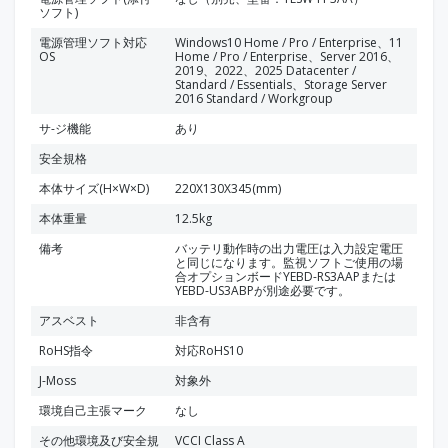
ソフト)
電源管理ソフト対応
Windows10 Home / Pro / Enterprise、11
OS
Home / Pro / Enterprise、Server 2016、
2019、2022、2025 Datacenter /
Standard / Essentials、Storage Server
2016 Standard / Workgroup
サ-ジ機能
あり
安全規格
本体サイズ(H×W×D)
220X130X345(mm)
本体重量
12.5kg
備考
バッテリ動作時の出力電圧は入力設定電圧
と同じになります。監視ソフトご使用の場
合オプションボードYEBD-RS3AAPまたは
YEBD-US3ABPが別途必要です。
アスベスト
非含有
RoHS指令
対応RoHS10
J-Moss
対象外
環境自己主張マーク
なし
その他環境及び安全規
VCCI Class A