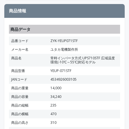
商品情報
商品データ
品番コード
ZYK-YEUP071STF
メーカー名
ユタカ電機製作所
商品名
常時インバータ方式 UPS710STF 広域温度
環境(-10℃～55℃)対応モデル
商品型番
YEUP-071STF
JANコード
4534926003105
商品の重量
14,000
商品の容量
34,240
商品の縦幅
235
商品の横幅
470
商品の高さ
310