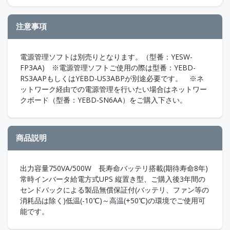
注意事項
電源管理ソフトは別売りとなります。（型番：YESW-
FP3AA) ※電源管理ソフトご使用の際は型番：YEBD-
RS3AAPもしくはYEBD-US3ABPが別途必要です。 ※ネ
ットワーク経由での電源管理を行いたい場合はネットワー
クボード（型番：YEBD-SN6AA）をご購入下さい。
商品説明
出力容量750VA/500W 長寿命バッテリ搭載(期待寿命8年)
常時インバータ給電方式UPS 縦置き型、ご購入後3年間の
センドバックによる製品無償保証付(バッテリ、ファン等の
消耗品は除く)低温(-10℃)～高温(+50℃)の環境でご使用可
能です。