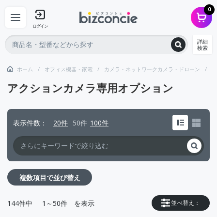
0
ログイン
詳細
検索
ホーム
オフィス機器・家電
カメラ・ネットワークカメラ・ドローン
ア
アクションカメラ専用オプション
表示件数
20件
50件
100件
複数項目で並び替え
144
件中
1～50件
を表示
並べ替え：