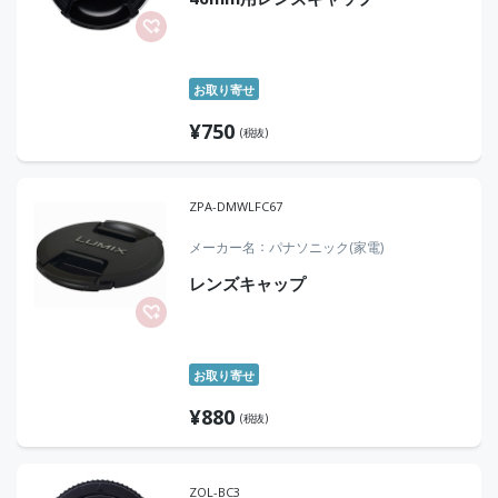
お取り寄せ
¥
750
(税抜)
ZPA-DMWLFC67
メーカー名
パナソニック(家電)
レンズキャップ
お取り寄せ
¥
880
(税抜)
ZOL-BC3