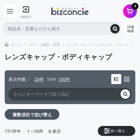
0
ログイン
詳細
検索
ホーム
オフィス機器・家電
カメラ・ネットワークカメラ・ドローン
レ
レンズキャップ・ボディキャップ
表示件数
20件
50件
100件
複数項目で並び替え
151
件中
1～50件
を表示
並べ替え：