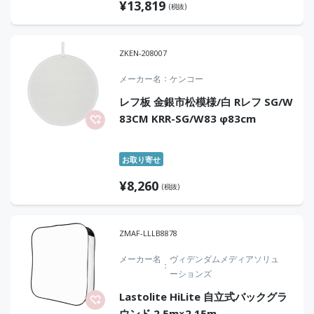
¥
13,819
(税抜)
ZKEN-208007
メーカー名
ケンコー
レフ板 金銀市松模様/白 Rレフ SG/W
83CM KRR-SG/W83 φ83cm
お取り寄せ
¥
8,260
(税抜)
ZMAF-LLLB8878
メーカー名
ヴィデンダムメディアソリュ
ーションズ
Lastolite HiLite 自立式バックグラ
ウンド 2.5m×2.15m