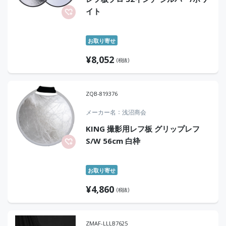
イト
お取り寄せ
¥
8,052
(税抜)
ZQB-819376
メーカー名
浅沼商会
KING 撮影用レフ板 グリップレフ
S/W 56cm 白枠
お取り寄せ
¥
4,860
(税抜)
ZMAF-LLLB7625