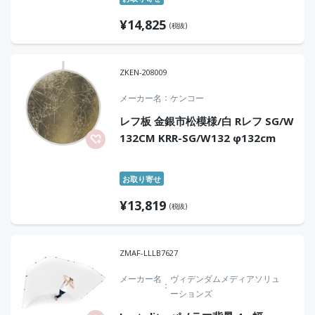
¥
14,825
(税抜)
ZKEN-208009
メーカー名
ケンコー
レフ板 金銀市松模様/白 Rレフ SG/W
132CM KRR-SG/W132 φ132cm
お取り寄せ
¥
13,819
(税抜)
ZMAF-LLLB7627
メーカー名
ヴィデンダムメディアソリュ
ーションズ