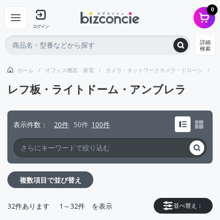
0
ログイン
詳細
検索
ホーム
オフィス機器・家電
カメラ・ネットワークカメラ・ドローン
レ
レフ板・ライトドーム・アンブレラ
表示件数
20件
50件
100件
複数項目で並び替え
32
件あります
1～32件
を表示
並べ替え：