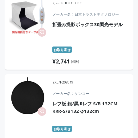
ZJI-FLPHOTOB30C
メーカー名
日本トラストテクノロジー
折畳み撮影ボックス30調光モデル
お取り寄せ
¥
2,741
(税抜)
ZKEN-208019
メーカー名
ケンコー
レフ板 銀/黒 Rレフ S/B 132CM
KRR-S/B132 φ132cm
お取り寄せ