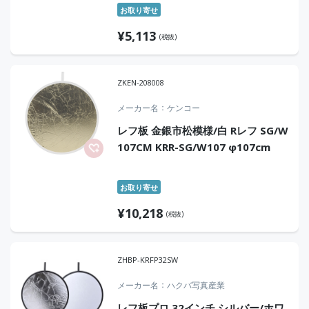
お取り寄せ
¥
5,113
(税抜)
ZKEN-208008
メーカー名
ケンコー
レフ板 金銀市松模様/白 Rレフ SG/W
107CM KRR-SG/W107 φ107cm
お取り寄せ
¥
10,218
(税抜)
ZHBP-KRFP32SW
メーカー名
ハクバ写真産業
レフ板プロ 32インチ シルバー/ホワ