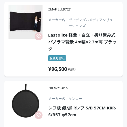
ZMAF-LLLB7621
メーカー名
ヴィデンダムメディアソリュ
ーションズ
Lastolite 軽量・自立・折り畳み式
パノラマ背景 4m幅×2.3m高 ブラッ
ク
お取り寄せ
¥
96,500
(税抜)
ZKEN-208016
メーカー名
ケンコー
レフ板 銀/黒 Rレフ S/B 57CM KRR-
S/B57 φ57cm