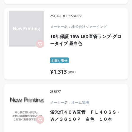
ZSOA-LDF15SSN68S2
メーカー名
株式会社ソァーイング
10年保証 15W LED直管ランプ-グロ
ータイプ 昼白色
お取り寄せ
¥
1,313
(税抜)
233877
メーカー名
オーム電機
蛍光灯４０Ｗ直管 ＦＬ４０ＳＳ・
Ｗ／３６１０Ｐ 白色 １０本