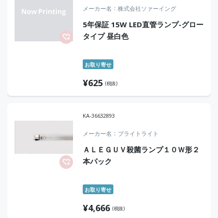
メーカー名
株式会社ソァーイング
5年保証 15W LED直管ランプ-グロー
タイプ 昼白色
お取り寄せ
¥
625
(税抜)
KA-36632893
メーカー名
ブライトライト
ＡＬＥＧＵＶ殺菌ランプ１０Ｗ形２
本パック
お取り寄せ
¥
4,666
(税抜)