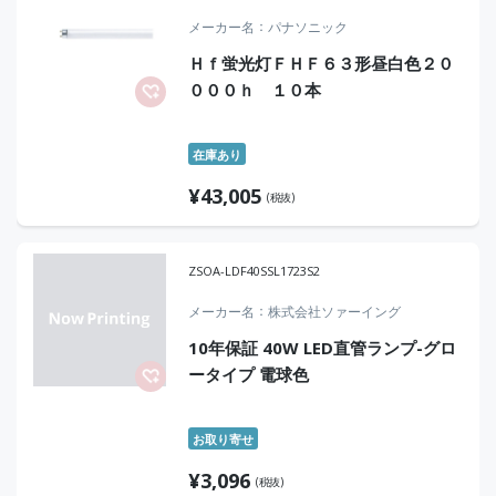
メーカー名
パナソニック
Ｈｆ蛍光灯ＦＨＦ６３形昼白色２０
０００ｈ １０本
在庫あり
¥
43,005
(税抜)
ZSOA-LDF40SSL1723S2
メーカー名
株式会社ソァーイング
10年保証 40W LED直管ランプ-グロ
ータイプ 電球色
お取り寄せ
¥
3,096
(税抜)