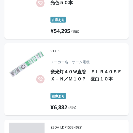
光色５０本
在庫あり
¥
54,295
(税抜)
233866
メーカー名
オーム電機
蛍光灯４０Ｗ直管 ＦＬＲ４０ＳＥ
Ｘ－Ｎ／Ｍ１０Ｐ 昼白１０本
在庫あり
¥
6,882
(税抜)
ZSOA-LDF15SSN68S1