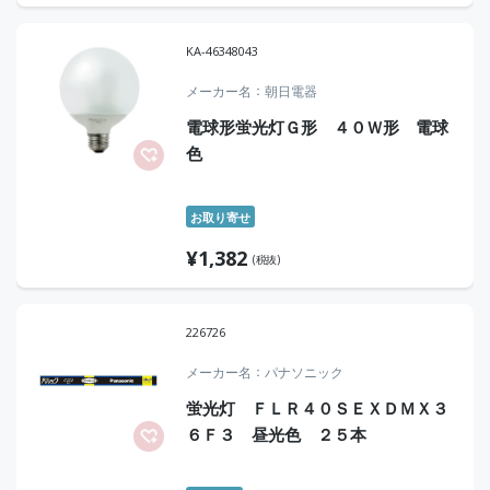
KA-46348043
メーカー名
朝日電器
電球形蛍光灯Ｇ形 ４０Ｗ形 電球
色
お取り寄せ
¥
1,382
(税抜)
226726
メーカー名
パナソニック
蛍光灯 ＦＬＲ４０ＳＥＸＤＭＸ３
６Ｆ３ 昼光色 ２５本