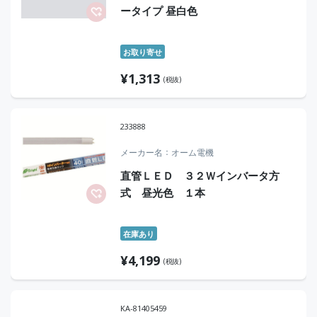
ータイプ 昼白色
お取り寄せ
¥
1,313
(税抜)
233888
メーカー名
オーム電機
直管ＬＥＤ ３２Ｗインバータ方
式 昼光色 １本
在庫あり
¥
4,199
(税抜)
KA-81405459