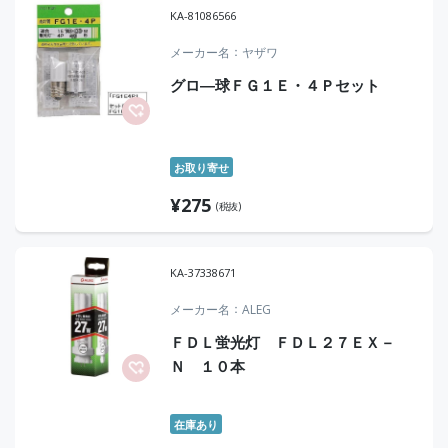
KA-81086566
メーカー名
ヤザワ
グロ―球ＦＧ１Ｅ・４Ｐセット
お取り寄せ
¥
275
(税抜)
KA-37338671
メーカー名
ALEG
ＦＤＬ蛍光灯 ＦＤＬ２７ＥＸ－
Ｎ １０本
在庫あり