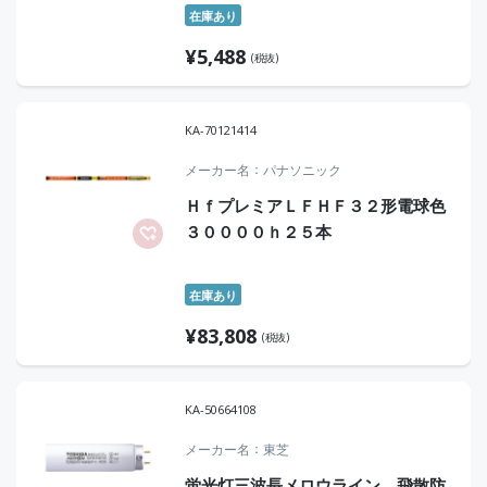
在庫あり
¥
5,488
(税抜)
KA-70121414
メーカー名
パナソニック
ＨｆプレミアＬＦＨＦ３２形電球色
３００００ｈ２５本
在庫あり
¥
83,808
(税抜)
KA-50664108
メーカー名
東芝
蛍光灯三波長メロウライン 飛散防