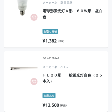
メーカー名
朝日電器
電球形蛍光灯Ａ形 ６０Ｗ形 昼白
色
お取り寄せ
¥
1,382
(税抜)
KA-92476622
メーカー名
ALEG
ＦＬ２０形 一般蛍光灯白色（２５
本入）
在庫あり
¥
13,500
(税抜)