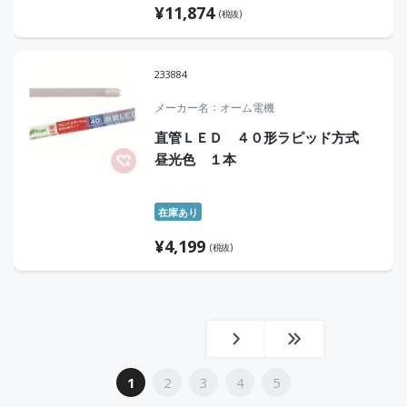
¥
11,874
(税抜)
233884
メーカー名
オーム電機
直管ＬＥＤ ４０形ラピッド方式
昼光色 １本
在庫あり
¥
4,199
(税抜)
1
2
3
4
5