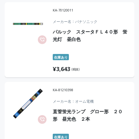
KA-70120011
メーカー名
パナソニック
パルック スタータＦＬ４０形 蛍
光灯 昼白色
在庫あり
¥
3,643
(税抜)
KA-81210398
メーカー名
オーム電機
直管蛍光ランプ グロー形 ２０
形 昼光色 ２本
在庫あり