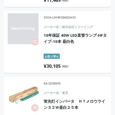
(税抜)
ZSOA-LDF40SSN2024-03
メーカー名
株式会社ソァーイング
10年保証 40W LED直管ランプ-HFタ
イプ-10本 昼白色
お取り寄せ
¥
30,105
(税抜)
KA-52350610
メーカー名
東芝
蛍光灯インバータ Ｈｆメロウライ
ン３２Ｗ昼白２５本