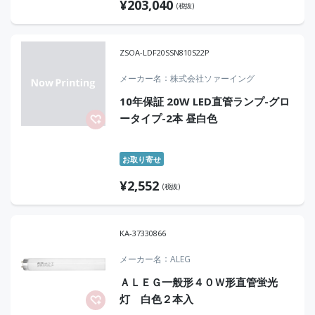
¥
203,040
(税抜)
ZSOA-LDF20SSN810S22P
メーカー名
株式会社ソァーイング
10年保証 20W LED直管ランプ-グロ
ータイプ-2本 昼白色
お取り寄せ
¥
2,552
(税抜)
KA-37330866
メーカー名
ALEG
ＡＬＥＧ一般形４０Ｗ形直管蛍光
灯 白色２本入