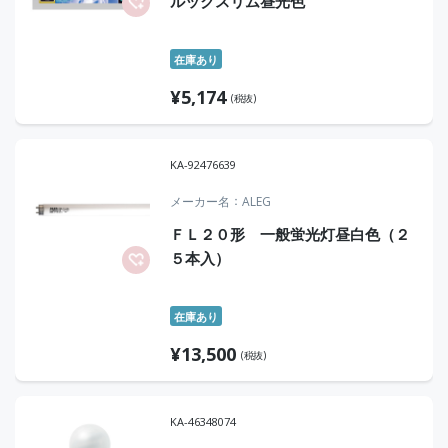
ルックスリム昼光色
在庫あり
¥
5,174
(税抜)
KA-92476639
メーカー名
ALEG
ＦＬ２０形 一般蛍光灯昼白色（２
５本入）
在庫あり
¥
13,500
(税抜)
KA-46348074