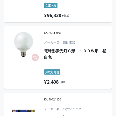
在庫あり
¥
96,338
(税抜)
KA-46348050
メーカー名
朝日電器
電球形蛍光灯Ｇ形 １００Ｗ形 昼
白色
お取り寄せ
¥
2,408
(税抜)
KA-70121100
メーカー名
パナソニック