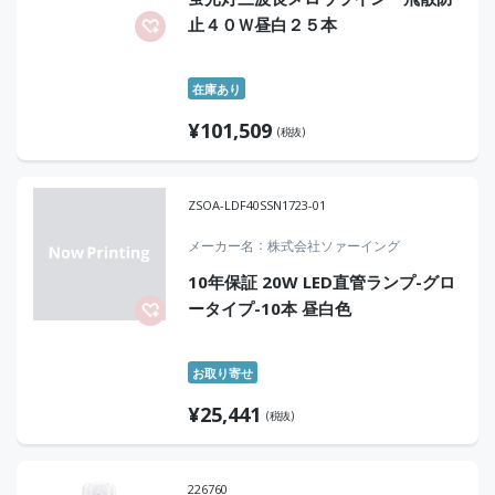
止４０Ｗ昼白２５本
在庫あり
¥
101,509
(税抜)
ZSOA-LDF40SSN1723-01
メーカー名
株式会社ソァーイング
10年保証 20W LED直管ランプ-グロ
ータイプ-10本 昼白色
お取り寄せ
¥
25,441
(税抜)
226760