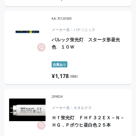
KA-70120509
メーカー名
パナソニック
パルック蛍光灯 スタータ形昼光
色 １０Ｗ
在庫あり
¥
1,178
(税抜)
209824
メーカー名
ホタルクス
Ｈｆ蛍光灯 ＦＨＦ３２ＥＸ－Ｎ－
ＨＧ．Ｐボウヒ昼白色２５本