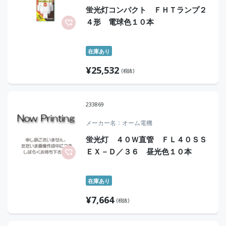
蛍光灯コンパクト ＦＨＴランプ２
４形 電球色１０本
在庫あり
¥
25,532
(税抜)
233869
メーカー名
オーム電機
蛍光灯 ４０Ｗ直管 ＦＬ４０ＳＳ
ＥＸ－Ｄ／３６ 昼光色１０本
在庫あり
¥
7,664
(税抜)