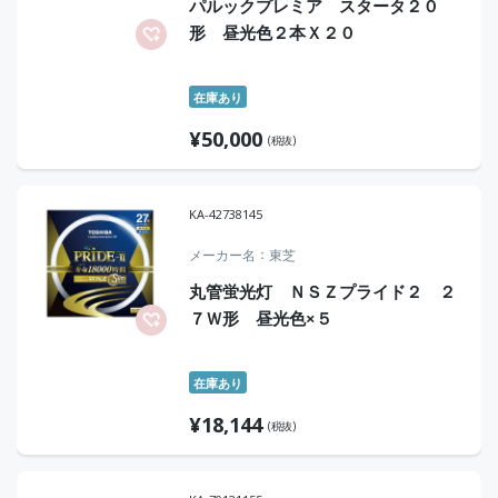
パルックプレミア スタータ２０
形 昼光色２本Ｘ２０
在庫あり
¥
50,000
(税抜)
KA-42738145
メーカー名
東芝
丸管蛍光灯 ＮＳＺプライド２ ２
７Ｗ形 昼光色×５
在庫あり
¥
18,144
(税抜)