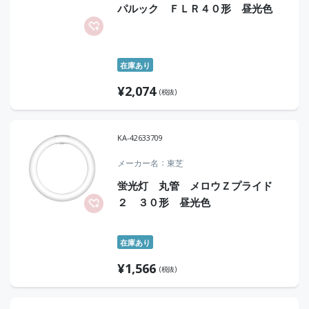
パルック ＦＬＲ４０形 昼光色
在庫あり
¥
2,074
(税抜)
KA-42633709
メーカー名
東芝
蛍光灯 丸管 メロウＺプライド
２ ３０形 昼光色
在庫あり
¥
1,566
(税抜)