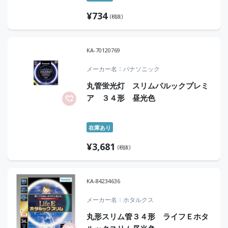
¥
734
(税抜)
KA-70120769
メーカー名
パナソニック
丸管蛍光灯 スリムパルックプレミ
ア ３４形 昼光色
在庫あり
¥
3,681
(税抜)
KA-84234636
メーカー名
ホタルクス
丸形スリム管３４形 ライフＥホタ