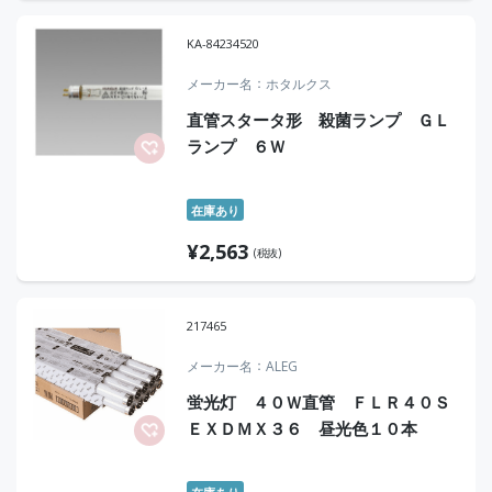
KA-84234520
メーカー名
ホタルクス
直管スタータ形 殺菌ランプ ＧＬ
ランプ ６Ｗ
在庫あり
¥
2,563
(税抜)
217465
メーカー名
ALEG
蛍光灯 ４０Ｗ直管 ＦＬＲ４０Ｓ
ＥＸＤＭＸ３６ 昼光色１０本