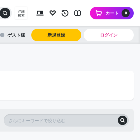
詳細
カート
0
検索
ゲスト
新規登録
ログイン