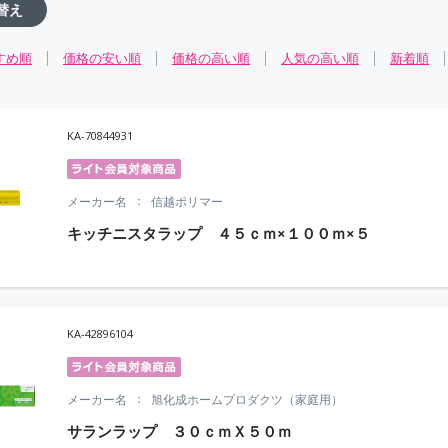
替え
すめ順
価格の安い順
価格の高い順
人気の高い順
新着順
KA-70844931
メーカー名
信越ポリマー
キッチニスタラップ ４５ｃｍ×１００ｍ×５
KA-42896104
メーカー名
旭化成ホームプロダクツ（家庭用）
サランラップ ３０ｃｍＸ５０ｍ