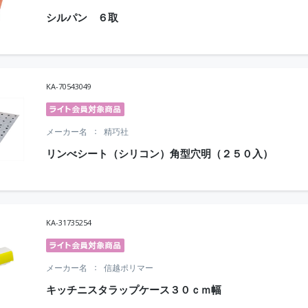
シルパン ６取
KA-70543049
メーカー名
精巧社
リンべシート（シリコン）角型穴明（２５０入）
KA-31735254
メーカー名
信越ポリマー
キッチニスタラップケース３０ｃｍ幅