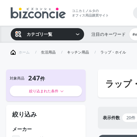
コニカミノルタの
オフィス用品購買サイト
カテゴリ一覧
注目のキーワード
#
ホーム
生活用品
キッチン用品
ラップ・ホイル
247
対象商品
ラップ
絞り込まれた条件
絞り込み
表示件数
20件
メーカー