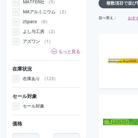
MATFER社
5
複数項目で並び
MAアルミニウム
2
おす
並べ替え：
zSpace
6
よし与工房
2
アズワン
1
もっと見る
在庫状況
在庫あり
123
セール対象
セール対象
価格