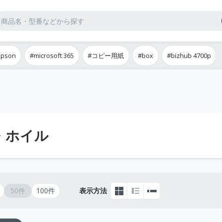
epson
#microsoft 365
#コピー用紙
#box
#bizhub 4700p
・ホイル
50件
100件
表示方法