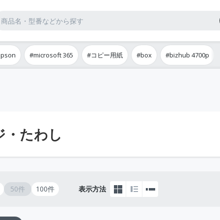
epson
#microsoft 365
#コピー用紙
#box
#bizhub 4700p
ジ・たわし
50件
100件
表示方法