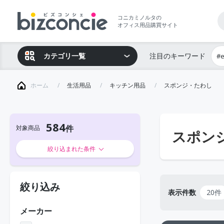
コニカミノルタの
オフィス用品購買サイト
カテゴリ一覧
注目のキーワード
#
ホーム
生活用品
キッチン用品
スポンジ・たわし
584
対象商品
スポン
絞り込まれた条件
絞り込み
表示件数
20件
メーカー