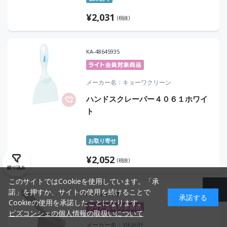
¥
2,031
(税抜)
KA-48645935
メーカー名
キョーワクリーン
ハンドスクレーパー４０６１ホワイ
ト
お取り寄せ
¥
2,052
(税抜)
絞り込み
このサイトではCookieを使用しています。「承
諾」を押すか、サイトの使用を続けることで
KA-46961648
承諾する
Cookieの使用を承諾したことになります。
ビズコンシェの個人情報の取扱いについて
メーカー名
Vikan社