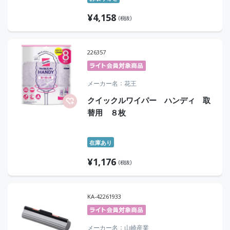
¥
4,158
(税抜)
226357
メーカー名
花王
クイックルワイパー ハンディ 取
替用 ８枚
在庫あり
¥
1,176
(税抜)
KA-42261933
メーカー名
山崎産業