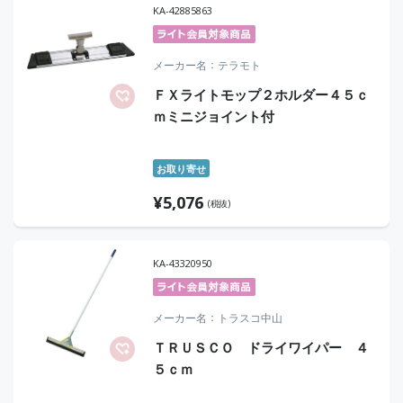
KA-42885863
メーカー名
テラモト
ＦＸライトモップ２ホルダー４５ｃ
ｍミニジョイント付
お取り寄せ
¥
5,076
(税抜)
KA-43320950
メーカー名
トラスコ中山
ＴＲＵＳＣＯ ドライワイパー ４
５ｃｍ