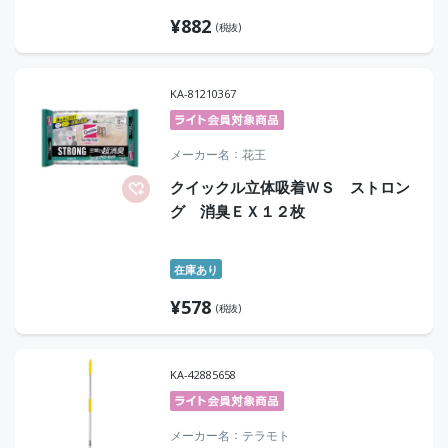
¥
882
(税抜)
KA-81210367
メーカー名
花王
クイックル立体吸着ＷＳ ストロン
グ 消臭ＥＸ１２枚
在庫あり
¥
578
(税抜)
KA-42885658
メーカー名
テラモト