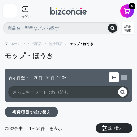
0
ログイン
詳細
検索
ホーム
生活用品
清掃用品
モップ・ほうき
モップ・ほうき
表示件数
20件
50件
100件
複数項目で並び替え
2382
件中
1～50件
を表示
並べ替え：