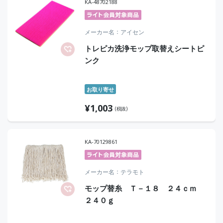
KA-48702188
メーカー名
アイセン
トレピカ洗浄モップ取替えシートピ
ンク
お取り寄せ
¥
1,003
(税抜)
KA-70129861
メーカー名
テラモト
モップ替糸 Ｔ－１８ ２４ｃｍ
２４０ｇ