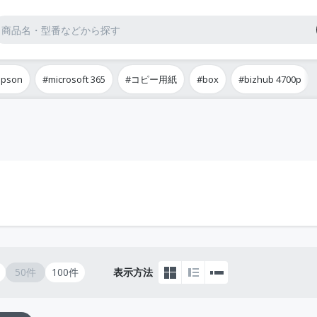
epson
#microsoft 365
#コピー用紙
#box
#bizhub 4700p
50件
100件
表示方法