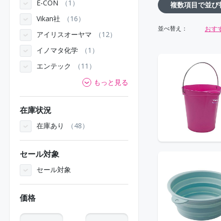
E-CON
1
複数項目で並び
Vikan社
16
おす
並べ替え：
アイリスオーヤマ
12
イノマタ化学
1
エンテック
11
もっと見る
在庫状況
在庫あり
48
セール対象
セール対象
価格