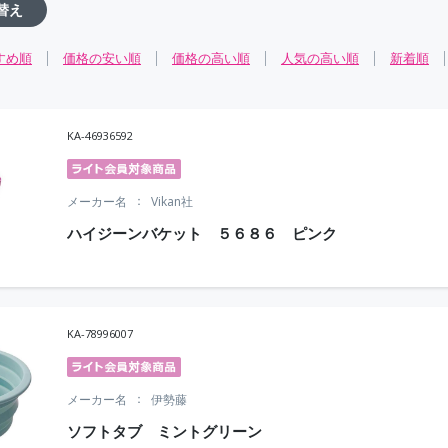
替え
すめ順
価格の安い順
価格の高い順
人気の高い順
新着順
KA-46936592
メーカー名
Vikan社
ハイジーンバケット ５６８６ ピンク
KA-78996007
メーカー名
伊勢藤
ソフトタブ ミントグリーン