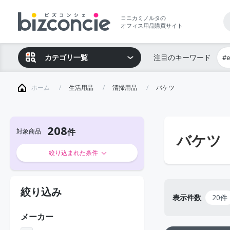
コニカミノルタの
オフィス用品購買サイト
カテゴリ一覧
注目のキーワード
#
ホーム
生活用品
清掃用品
バケツ
208
対象商品
バケツ
絞り込まれた条件
絞り込み
表示件数
20件
メーカー