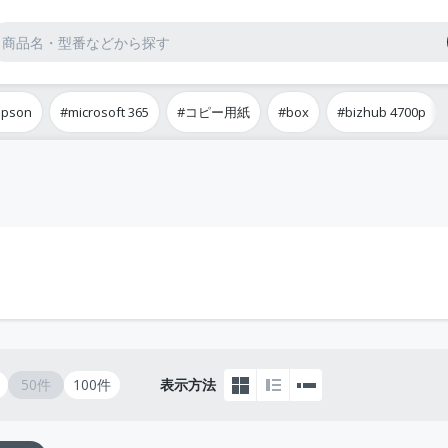
epson
#microsoft 365
#コピー用紙
#box
#bizhub 4700p
50件
100件
表示方法