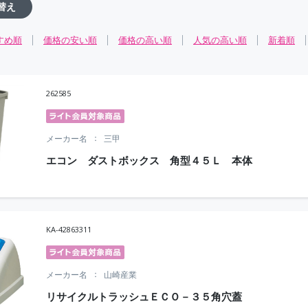
替え
すめ順
価格の安い順
価格の高い順
人気の高い順
新着順
262585
メーカー名
三甲
エコン ダストボックス 角型４５Ｌ 本体
KA-42863311
メーカー名
山崎産業
リサイクルトラッシュＥＣＯ－３５角穴蓋