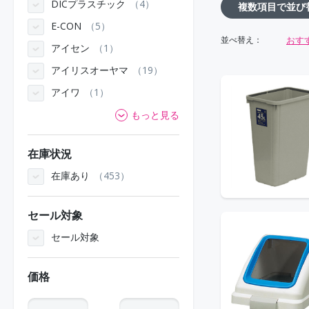
DICプラスチック
4
複数項目で並び
E-CON
5
おす
並べ替え：
アイセン
1
アイリスオーヤマ
19
アイワ
1
もっと見る
在庫状況
在庫あり
453
セール対象
セール対象
価格