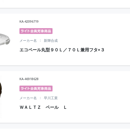
KA-42096719
メーカー名
新輝合成
エコペール丸型９０Ｌ／７０Ｌ兼用フタ×３
KA-46918628
メーカー名
早川工業
ＷＡＬＴＺ ペール Ｌ