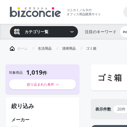
コニカミノルタの
オフィス用品購買サイト
カテゴリ一覧
注目のキーワード
#
ホーム
生活用品
清掃用品
ゴミ箱
1,019
対象商品
ゴミ箱
絞り込まれた条件
絞り込み
表示件数
20件
メーカー