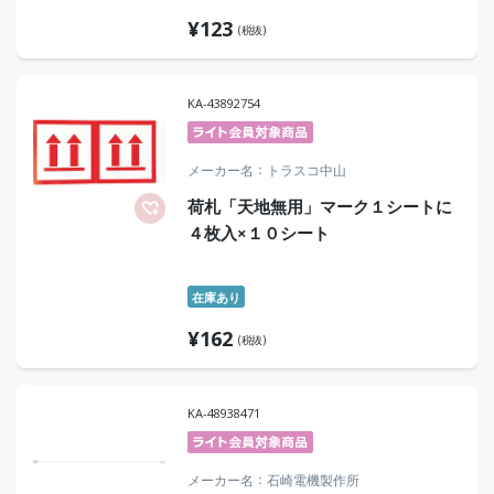
¥
123
(税抜)
KA-43892754
メーカー名
トラスコ中山
荷札「天地無用」マーク１シートに
４枚入×１０シート
在庫あり
¥
162
(税抜)
KA-48938471
メーカー名
石崎電機製作所