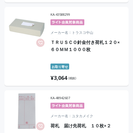
KA-43588299
メーカー名
トラスコ中山
ＴＲＵＳＣＯ針金付き荷札１２０×
６０ＭＭ１０００枚
お取り寄せ
¥
3,064
(税抜)
KA-48942607
メーカー名
ユタカメイク
荷札 届け先荷札 １０枚×２