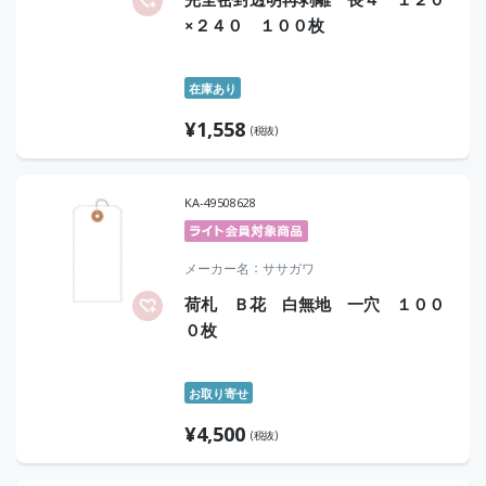
×２４０ １００枚
在庫あり
¥
1,558
(税抜)
KA-49508628
メーカー名
ササガワ
荷札 Ｂ花 白無地 一穴 １００
０枚
お取り寄せ
¥
4,500
(税抜)