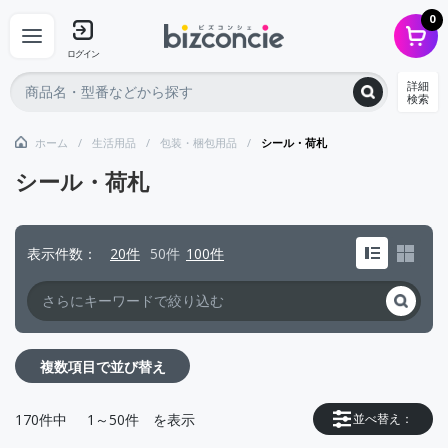
0
ログイン
詳細
検索
ホーム
生活用品
包装・梱包用品
シール・荷札
シール・荷札
表示件数
20件
50件
100件
複数項目で並び替え
170
件中
1～50件
を表示
並べ替え：