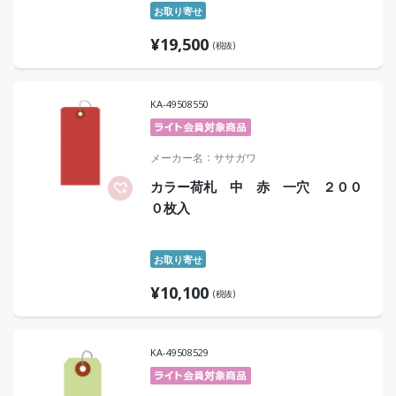
お取り寄せ
¥
19,500
(税抜)
KA-49508550
メーカー名
ササガワ
カラー荷札 中 赤 一穴 ２００
０枚入
お取り寄せ
¥
10,100
(税抜)
KA-49508529