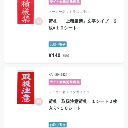
メーカー名
トラスコ中山
荷札 「上積厳禁」文字タイプ ２
枚×１０シート
お取り寄せ
¥
140
(税抜)
KA-48942621
メーカー名
ユタカメイク
荷札 取扱注意荷札 １シート２枚
入り×１０シート
お取り寄せ