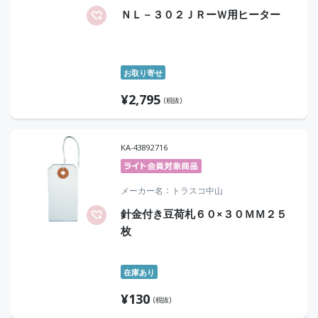
ＮＬ－３０２ＪＲーＷ用ヒーター
お取り寄せ
¥
2,795
(税抜)
KA-43892716
メーカー名
トラスコ中山
針金付き豆荷札６０×３０ＭＭ２５
枚
在庫あり
¥
130
(税抜)