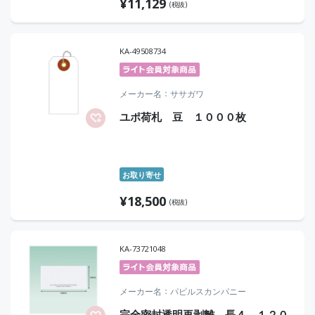
¥
11,129
(税抜)
KA-49508734
メーカー名
ササガワ
ユポ荷札 豆 １０００枚
お取り寄せ
¥
18,500
(税抜)
KA-73721048
メーカー名
パピルスカンパニー
完全密封透明再剥離 長４ １２０