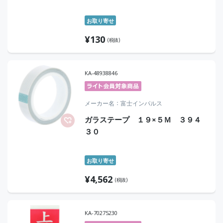
お取り寄せ
¥
130
(税抜)
KA-48938846
メーカー名
富士インパルス
ガラステープ １９×５Ｍ ３９４
３０
お取り寄せ
¥
4,562
(税抜)
KA-70275230