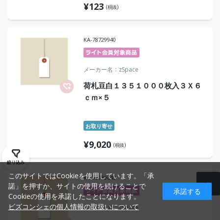
¥
123
(税抜)
KA-78729940
メーカー名
zSpace
荷札豆白１３５１０００枚入３Ｘ６
ｃｍ×５
お取り寄せ
¥
9,020
(税抜)
絞り込み
このサイトではCookieを使用しています。「承
KA-78730649
諾」を押すか、サイトの使用を続けることで
承諾する
Cookieの使用を承諾したことになります。
ビズコンシェの個人情報の取扱いについて
メーカー名
zSpace