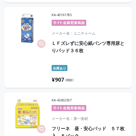
KA-40161785
メーカー名
ユニチャーム
ＬＦズレずに安心紙パンツ専用尿と
りパッド３６枚
在庫あり
¥
907
(税抜)
KA-42602507
メーカー名
第一衛材
フリーネ 昼・安心パッド ５７枚
入 ５パック