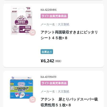
KA-42269496
メーカー名
大王製紙
アテント両面吸収すきまにピッタリ
シート４５枚×８
在庫あり
¥
6,242
(税抜)
KA-43199419
メーカー名
大王製紙
アテント 尿とりパッドスーパー吸
収男性用５１枚×８