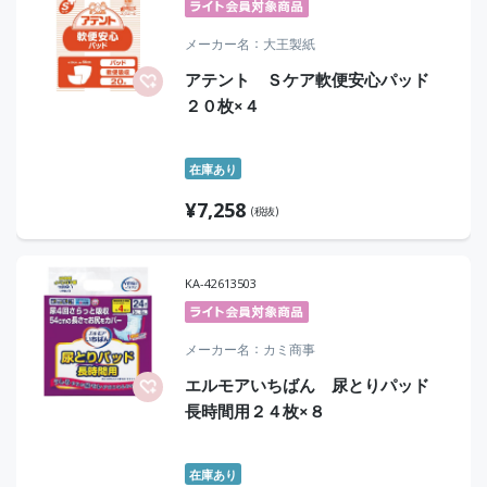
メーカー名
大王製紙
アテント Ｓケア軟便安心パッド
２０枚×４
在庫あり
¥
7,258
(税抜)
KA-42613503
メーカー名
カミ商事
エルモアいちばん 尿とりパッド
長時間用２４枚×８
在庫あり