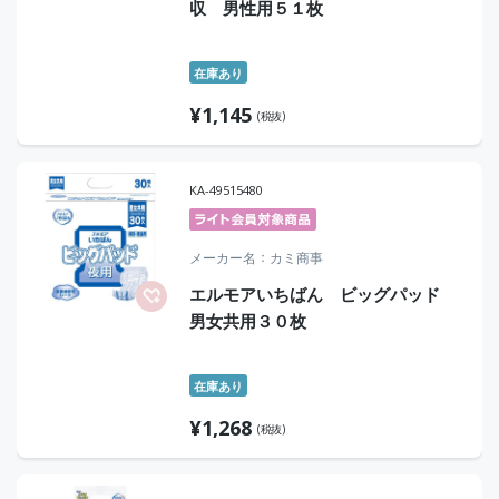
収 男性用５１枚
在庫あり
¥
1,145
(税抜)
KA-49515480
メーカー名
カミ商事
エルモアいちばん ビッグパッド
男女共用３０枚
在庫あり
¥
1,268
(税抜)