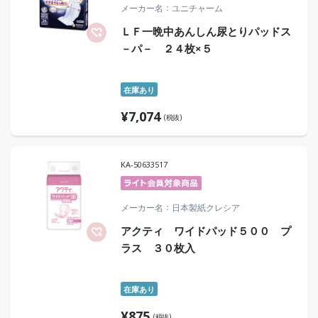
メーカー名
ユニチャーム
ＬＦ一晩中あんしん尿とりパッドス
－パ－ ２４枚×５
在庫あり
¥
7,074
(税抜)
KA-50633517
メーカー名
日本製紙クレシア
アクティ ワイドパッド５００ プ
ラス ３０枚入
在庫あり
¥
875
(税抜)