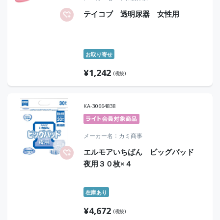
テイコブ 透明尿器 女性用
お取り寄せ
¥
1,242
(税抜)
KA-30664838
メーカー名
カミ商事
エルモアいちばん ビッグパッド
夜用３０枚×４
在庫あり
¥
4,672
(税抜)