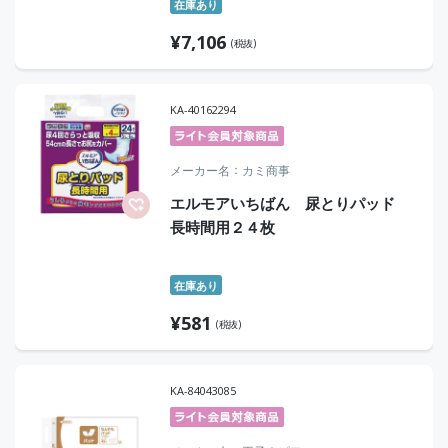
在庫あり
¥
7,106
(税抜)
KA-40162294
メーカー名
カミ商事
エルモアいちばん 尿とりパッド
長時間用２４枚
在庫あり
¥
581
(税抜)
KA-84043085