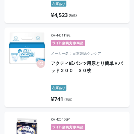
在庫あり
¥
4,523
(税抜)
KA-44011192
メーカー名
日本製紙クレシア
アクティ紙パンツ用尿とり簡単Ｖパ
ッド２００ ３０枚
在庫あり
¥
741
(税抜)
KA-42046691