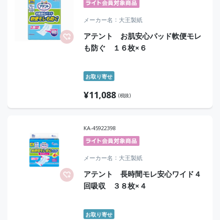
メーカー名
大王製紙
アテント お肌安心パッド軟便モレ
も防ぐ １６枚×６
お取り寄せ
¥
11,088
(税抜)
KA-45922398
メーカー名
大王製紙
アテント 長時間モレ安心ワイド４
回吸収 ３８枚×４
お取り寄せ