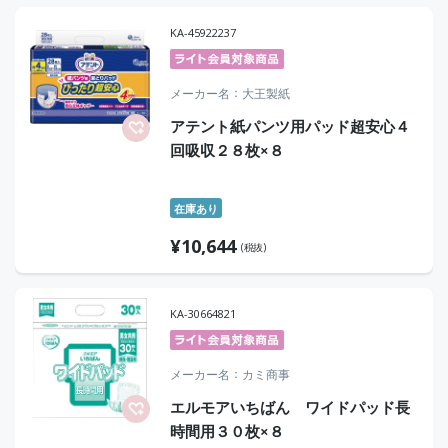
KA-45922237
メーカー名
大王製紙
アテント紙パンツ用パッド超安心４
回吸収２８枚×８
在庫あり
¥
10,644
(税抜)
KA-30664821
メーカー名
カミ商事
エルモアいちばん ワイドパッド長
時間用３０枚×８