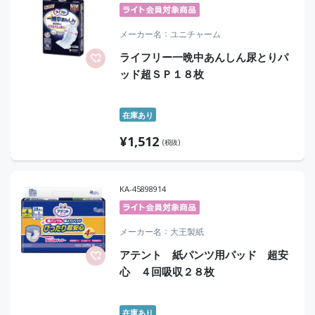
メーカー名
ユニチャーム
ライフリー一晩中あんしん尿とりパ
ッド超ＳＰ１８枚
在庫あり
¥
1,512
(税抜)
KA-45898914
メーカー名
大王製紙
アテント 紙パンツ用パッド 超安
心 ４回吸収２８枚
在庫あり