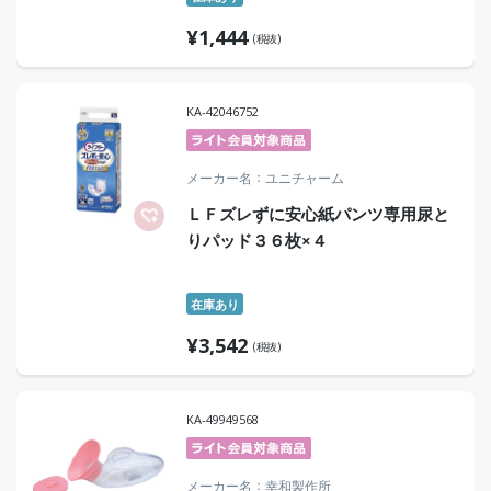
¥
1,444
(税抜)
KA-42046752
メーカー名
ユニチャーム
ＬＦズレずに安心紙パンツ専用尿と
りパッド３６枚×４
在庫あり
¥
3,542
(税抜)
KA-49949568
メーカー名
幸和製作所