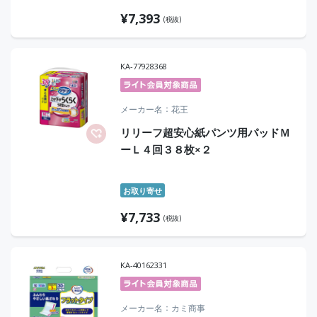
¥
7,393
(税抜)
KA-77928368
メーカー名
花王
リリーフ超安心紙パンツ用パッドＭ
ーＬ４回３８枚×２
お取り寄せ
¥
7,733
(税抜)
KA-40162331
メーカー名
カミ商事