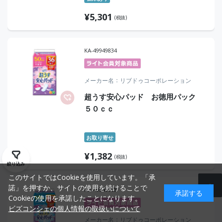
¥
5,301
(税抜)
KA-49949834
メーカー名
リブドゥコーポレーション
超うす安心パッド お徳用パック
５０ｃｃ
お取り寄せ
¥
1,382
(税抜)
絞り込み
このサイトではCookieを使用しています。「承
諾」を押すか、サイトの使用を続けることで
KA-49949858
承諾する
Cookieの使用を承諾したことになります。
ビズコンシェの個人情報の取扱いについて
メーカー名
リブドゥコーポレーション