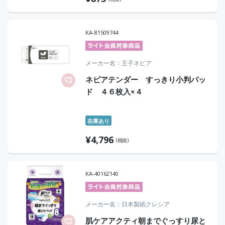
KA-81509744
メーカー名
王子ネピア
ネピアテンダー すっきり小判パッ
ド ４６枚入×４
在庫あり
¥
4,796
(税抜)
KA-40162140
メーカー名
日本製紙クレシア
肌ケアアクティ朝までぐっすり尿と