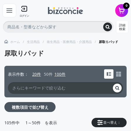
0
ログイン
詳細
検索
ホーム
生活用品
衛生用品・医療用品・介護用品
尿取りパッド
尿取りパッド
表示件数
20件
50件
100件
複数項目で並び替え
105
件中
1～50件
を表示
並べ替え：