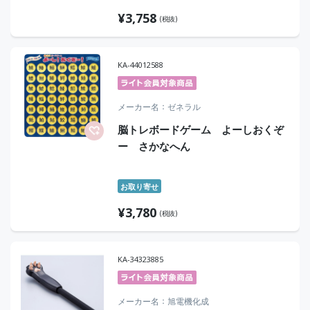
¥
3,758
(税抜)
KA-44012588
メーカー名
ゼネラル
脳トレボードゲーム よーしおくぞ
ー さかなへん
お取り寄せ
¥
3,780
(税抜)
KA-34323885
メーカー名
旭電機化成