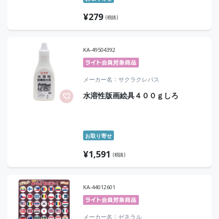
¥
279
(税抜)
KA-49504392
メーカー名
サクラクレパス
水溶性版画絵具４００ｇしろ
お取り寄せ
¥
1,591
(税抜)
KA-44012601
メーカー名
ゼネラル