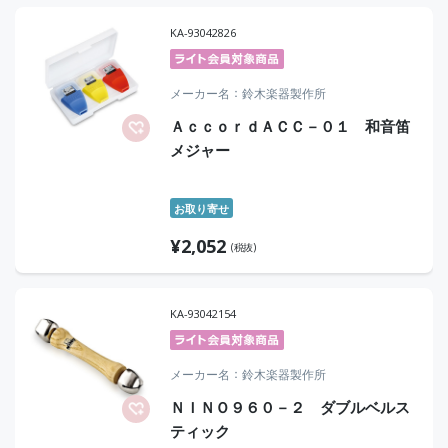
KA-93042826
メーカー名
鈴木楽器製作所
ＡｃｃｏｒｄＡＣＣ－０１ 和音笛
メジャー
お取り寄せ
¥
2,052
(税抜)
KA-93042154
メーカー名
鈴木楽器製作所
ＮＩＮＯ９６０－２ ダブルベルス
ティック