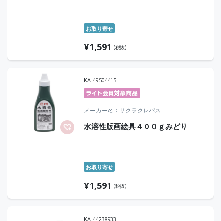
お取り寄せ
¥
1,591
(税抜)
KA-49504415
メーカー名
サクラクレパス
水溶性版画絵具４００ｇみどり
お取り寄せ
¥
1,591
(税抜)
KA-44238933