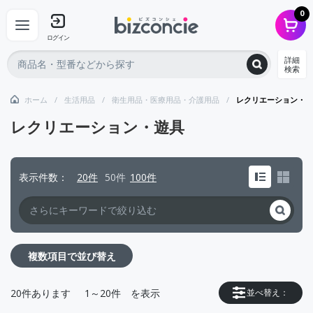
0
ログイン
詳細
検索
ホーム
生活用品
衛生用品・医療用品・介護用品
レクリエーション・遊
レクリエーション・遊具
表示件数
20件
50件
100件
複数項目で並び替え
20
件あります
1～20件
を表示
並べ替え：