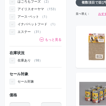
はごろもフーズ
2
複数項目で並び
アイリスオーヤマ
153
おす
並べ替え：
アース･ペット
1
イナバペットフード
1
エステー
31
もっと見る
在庫状況
在庫あり
98
セール対象
セール対象
価格