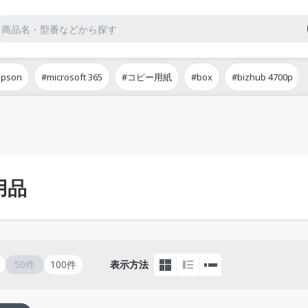
epson
#microsoft 365
#コピー用紙
#box
#bizhub 4700p
用品
50件
100件
表示方法