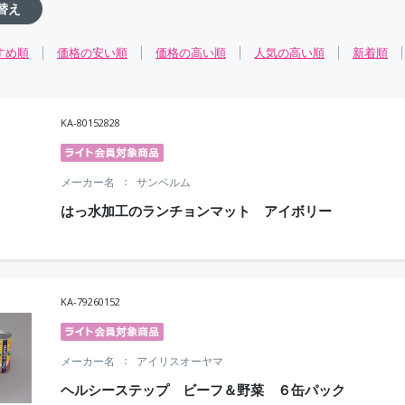
替え
すめ順
価格の安い順
価格の高い順
人気の高い順
新着順
KA-80152828
メーカー名
サンベルム
はっ水加工のランチョンマット アイボリー
KA-79260152
メーカー名
アイリスオーヤマ
ヘルシーステップ ビーフ＆野菜 ６缶パック