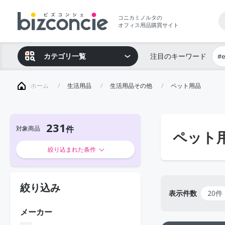
コニカミノルタの
オフィス用品購買サイト
カテゴリ一覧
注目のキーワード
#
ホーム
生活用品
生活用品その他
ペット用品
231
対象商品
ペット
絞り込まれた条件
絞り込み
表示件数
20件
メーカー