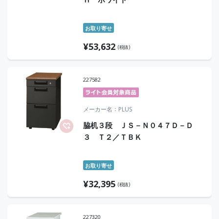
お取り寄せ
¥
53,632
(税抜)
227582
メーカー名
PLUS
脇机３段 ＪＳ－Ｎ０４７Ｄ－Ｄ
３ Ｔ２／ＴＢＫ
お取り寄せ
¥
32,395
(税抜)
227320