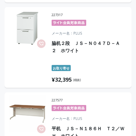
227317
メーカー名
PLUS
脇机２段 ＪＳ－Ｎ０４７Ｄ－Ａ
２ ホワイト
お取り寄せ
¥
32,395
(税抜)
227577
メーカー名
PLUS
平机 ＪＳ－Ｎ１８６Ｈ Ｔ２／Ｗ
Ｈ ホワイト