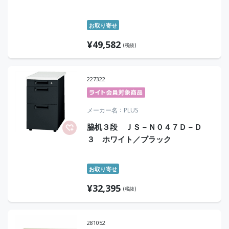
お取り寄せ
¥
49,582
(税抜)
227322
メーカー名
PLUS
脇机３段 ＪＳ－Ｎ０４７Ｄ－Ｄ
３ ホワイト／ブラック
お取り寄せ
¥
32,395
(税抜)
281052