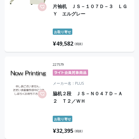
片袖机 ＪＳ－１０７Ｄ－３ ＬＧ
Ｙ エルグレー
お取り寄せ
¥
49,582
(税抜)
227579
メーカー名
PLUS
脇机２段 ＪＳ－Ｎ０４７Ｄ－Ａ
２ Ｔ２／ＷＨ
お取り寄せ
¥
32,395
(税抜)