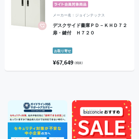
メーカー名
ジョインテックス
デスクサイド書庫ＰＤ－ＫＨＤ７２
扉・鍵付 Ｈ７２０
お取り寄せ
¥
67,649
(税抜)