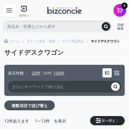
0
ログイン
詳細
検索
ホーム
オフィス家具・収納
デスク周辺用品
サイドデスクワゴン
サイドデスクワゴン
表示件数
20件
50件
100件
複数項目で並び替え
12
件あります
1～12件
を表示
並べ替え：