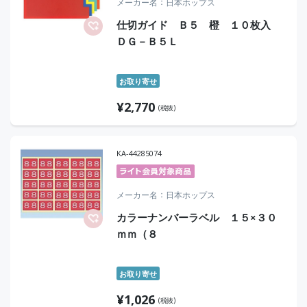
メーカー名
日本ホップス
仕切ガイド Ｂ５ 橙 １０枚入
ＤＧ－Ｂ５Ｌ
お取り寄せ
¥
2,770
(税抜)
KA-44285074
メーカー名
日本ホップス
カラーナンバーラベル １５×３０
ｍｍ（８
お取り寄せ
¥
1,026
(税抜)