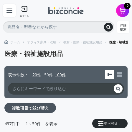
0
ログイン
詳細
検索
ホーム
オフィス家具・収納
教育・医療・福祉施設用品
医療・福祉施設
医療・福祉施設用品
表示件数
20件
50件
100件
複数項目で並び替え
437
件中
1～50件
を表示
並べ替え：