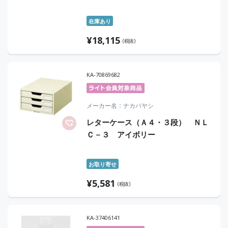
在庫あり
¥
18,115
(税抜)
KA-70869682
メーカー名
ナカバヤシ
レターケース（Ａ４・３段） ＮＬ
Ｃ－３ アイボリー
お取り寄せ
¥
5,581
(税抜)
KA-37406141