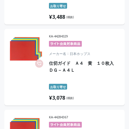
お取り寄せ
¥
3,488
(税抜)
KA-44284329
メーカー名
日本ホップス
仕切ガイド Ａ４ 黄 １０枚入
ＤＧ－Ａ４Ｌ
お取り寄せ
¥
3,078
(税抜)
KA-44284367