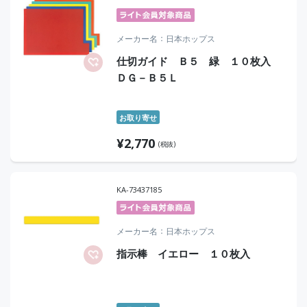
メーカー名
日本ホップス
仕切ガイド Ｂ５ 緑 １０枚入
ＤＧ－Ｂ５Ｌ
お取り寄せ
¥
2,770
(税抜)
KA-73437185
メーカー名
日本ホップス
指示棒 イエロー １０枚入