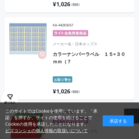
¥
1,026
(税抜)
KA-44285067
メーカー名
日本ホップス
カラーナンバーラベル １５×３０
ｍｍ（７
お取り寄せ
¥
1,026
(税抜)
絞り込み
このサイトではCookieを使用しています。「承
KA-44284343
諾」を押すか、サイトの使用を続けることで
承諾する
Cookieの使用を承諾したことになります。
ビズコンシェの個人情報の取扱いについて
メーカー名
日本ホップス