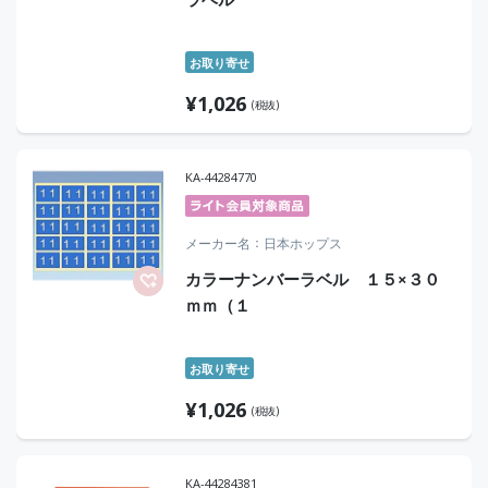
お取り寄せ
¥
1,026
(税抜)
KA-44284770
メーカー名
日本ホップス
カラーナンバーラベル １５×３０
ｍｍ（１
お取り寄せ
¥
1,026
(税抜)
KA-44284381