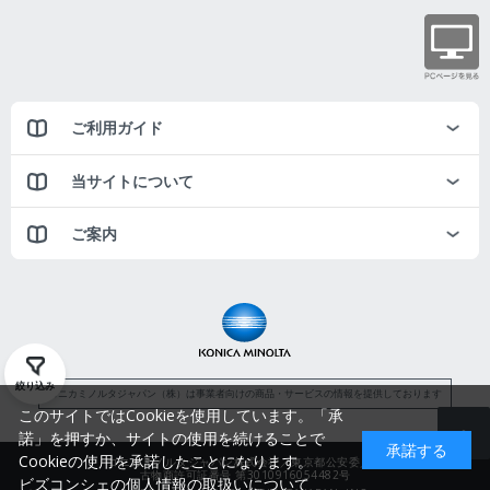
ご利用ガイド
当サイトについて
ご案内
絞り込み
コニカミノルタジャパン（株）は事業者向けの商品・サービスの情報を提供しております
このサイトではCookieを使用しています。「承
諾」を押すか、サイトの使用を続けることで
承諾する
Cookieの使用を承諾したことになります。
コニカミノルタジャパン株式会社／東京都公安委員会
古物商許可証番号 第3010916054482号
ビズコンシェの個人情報の取扱いについて