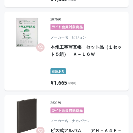
307690
メーカー名
ピジョン
本州工事写真帳 セット品（１セッ
ト５組） Ａ－Ｌ６Ｗ
在庫あり
¥
1,665
(税抜)
260959
メーカー名
ナカバヤシ
ビス式アルバム アＨ－Ａ４Ｆ－