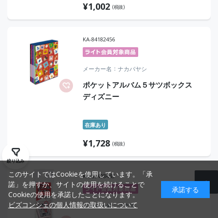
¥
1,002
(税抜)
KA-84182456
メーカー名
ナカバヤシ
ポケットアルバム５サツボックス
ディズニー
在庫あり
¥
1,728
(税抜)
絞り込み
このサイトではCookieを使用しています。「承
KA-50408443
諾」を押すか、サイトの使用を続けることで
承諾する
Cookieの使用を承諾したことになります。
ビズコンシェの個人情報の取扱いについて
メーカー名
コクヨ