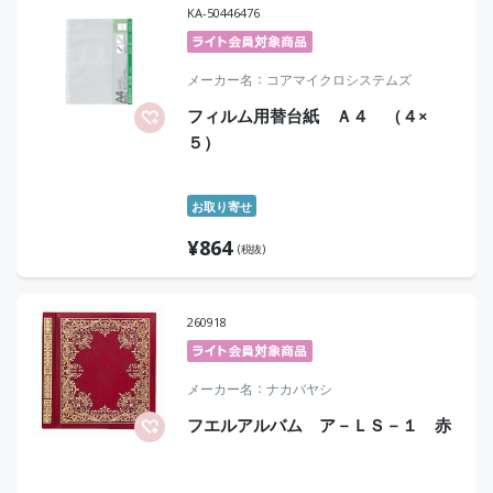
KA-50446476
メーカー名
コアマイクロシステムズ
フィルム用替台紙 Ａ４ （４×
５）
お取り寄せ
¥
864
(税抜)
260918
メーカー名
ナカバヤシ
フエルアルバム ア－ＬＳ－１ 赤