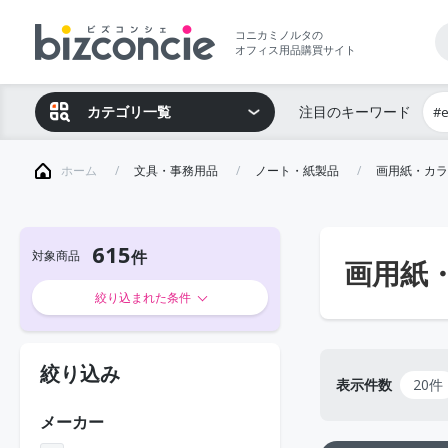
コニカミノルタの
オフィス用品購買サイト
カテゴリ一覧
注目のキーワード
#
ホーム
文具・事務用品
ノート・紙製品
画用紙・カラ
615
対象商品
画用紙
絞り込まれた条件
絞り込み
表示件数
20件
メーカー