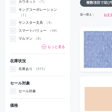
カウネット
1
複数項目で並び
キングコーポレーション
おす
並べ替え：
1
サンスター文具
4
スマートバリュー
44
マルマン
8
もっと見る
在庫状況
在庫あり
615
セール対象
セール対象
価格