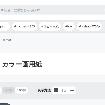
epson
#microsoft 365
#コピー用紙
#box
#bizhub 4700p
ー画用紙
・カラー画用紙
50件
100件
表示方法