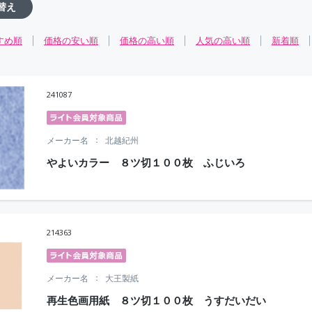
替え
すめ順
価格の安い順
価格の高い順
人気の高い順
新着順
241087
メーカー名
北越紀州
やよいカラー ８ツ切１００枚 ふじいろ
214363
メーカー名
大王製紙
再生色画用紙 ８ツ切１００枚 うすだいだい