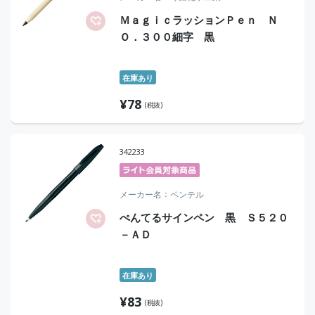
ＭａｇｉｃラッションＰｅｎ Ｎ
Ｏ．３００細字 黒
在庫あり
¥
78
(税抜)
342233
メーカー名
ペンテル
ぺんてるサインペン 黒 Ｓ５２０
－ＡＤ
在庫あり
¥
83
(税抜)