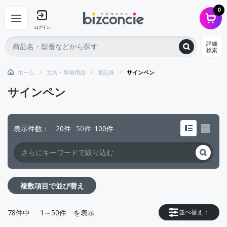
0
ログイン
詳細
検索
ホーム
文具・事務用品
筆記具
サインペン
サインペン
表示件数
20件
50件
100件
複数項目で並び替え
78
件中
1～50件
を表示
並べ替え：