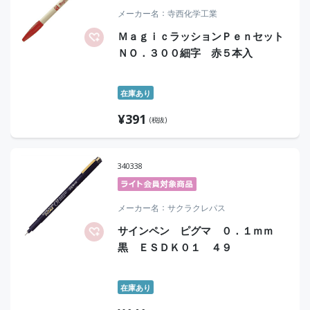
メーカー名
寺西化学工業
ＭａｇｉｃラッションＰｅｎセット
ＮＯ．３００細字 赤５本入
在庫あり
¥
391
(税抜)
340338
メーカー名
サクラクレパス
サインペン ピグマ ０．１ｍｍ
黒 ＥＳＤＫ０１ ４９
在庫あり