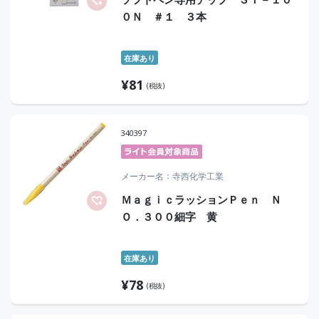
０Ｎ ＃１ ３本
在庫あり
¥
81
(税抜)
340397
メーカー名
寺西化学工業
ＭａｇｉｃラッションＰｅｎ Ｎ
Ｏ．３００細字 黄
在庫あり
¥
78
(税抜)