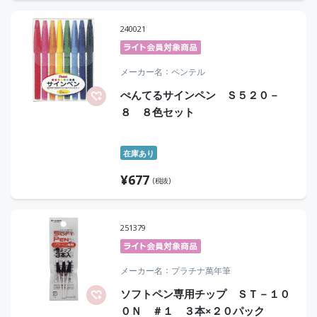
240021
メーカー名
ペンテル
ぺんてるサインペン Ｓ５２０－
８ ８色セット
在庫あり
¥
677
(税抜)
251379
メーカー名
プラチナ萬年筆
ソフトペン専用チップ ＳＴ－１０
０Ｎ ＃１ ３本×２０パック