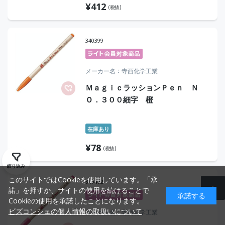
¥
412
(税抜)
340399
メーカー名
寺西化学工業
ＭａｇｉｃラッションＰｅｎ Ｎ
Ｏ．３００細字 橙
在庫あり
¥
78
(税抜)
絞り込み
このサイトではCookieを使用しています。「承
340402
諾」を押すか、サイトの使用を続けることで
承諾する
Cookieの使用を承諾したことになります。
ビズコンシェの個人情報の取扱いについて
メーカー名
寺西化学工業