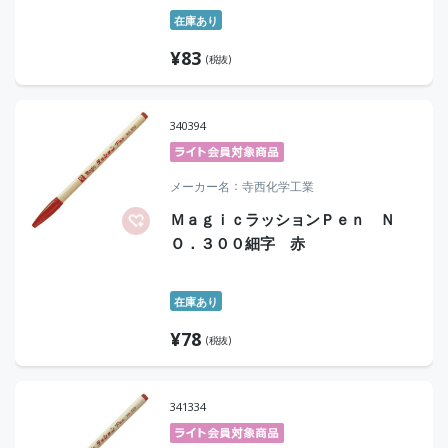
在庫あり
¥
83
(税抜)
340394
メーカー名
寺西化学工業
ＭａｇｉｃラッションＰｅｎ Ｎ
Ｏ．３００細字 赤
在庫あり
¥
78
(税抜)
341334