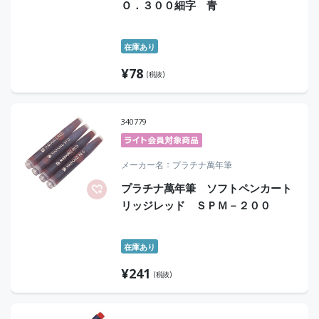
Ｏ．３００細字 青
在庫あり
¥
78
(税抜)
340779
メーカー名
プラチナ萬年筆
プラチナ萬年筆 ソフトペンカート
リッジレッド ＳＰＭ－２００
在庫あり
¥
241
(税抜)