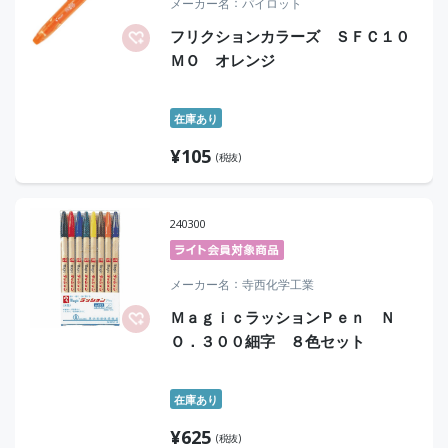
メーカー名
パイロット
フリクションカラーズ ＳＦＣ１０
ＭＯ オレンジ
在庫あり
¥
105
(税抜)
240300
メーカー名
寺西化学工業
ＭａｇｉｃラッションＰｅｎ Ｎ
Ｏ．３００細字 ８色セット
在庫あり
¥
625
(税抜)