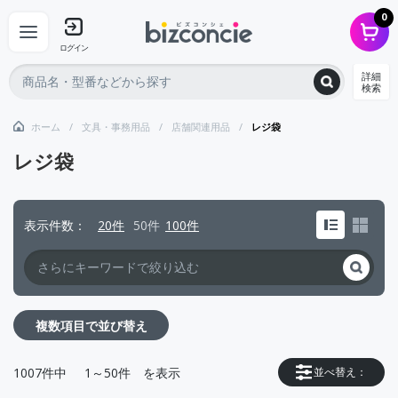
0
ログイン
詳細
検索
ホーム
文具・事務用品
店舗関連用品
レジ袋
レジ袋
表示件数
20件
50件
100件
複数項目で並び替え
1007
件中
1～50件
を表示
並べ替え：