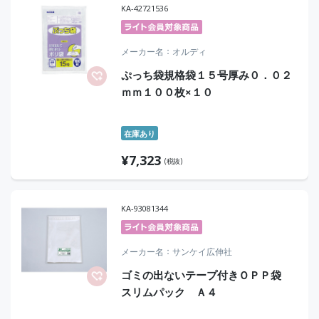
KA-42721536
メーカー名
オルディ
ぷっち袋規格袋１５号厚み０．０２
ｍｍ１００枚×１０
在庫あり
¥
7,323
(税抜)
KA-93081344
メーカー名
サンケイ広伸社
ゴミの出ないテープ付きＯＰＰ袋
スリムパック Ａ４