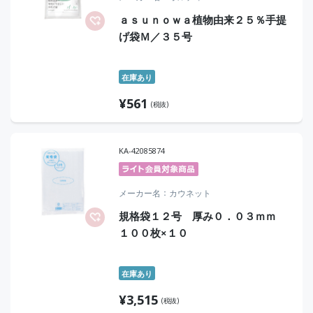
ａｓｕｎｏｗａ植物由来２５％手提
げ袋Ｍ／３５号
在庫あり
¥
561
(税抜)
KA-42085874
メーカー名
カウネット
規格袋１２号 厚み０．０３ｍｍ
１００枚×１０
在庫あり
¥
3,515
(税抜)