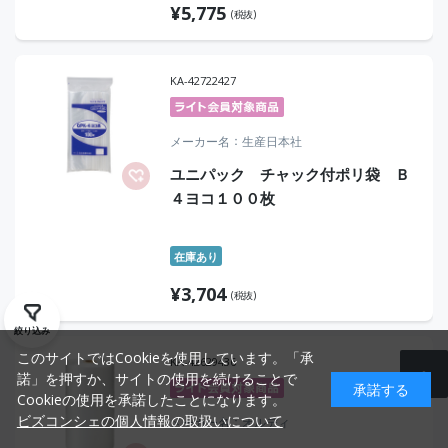
¥
5,775
(税抜)
KA-42722427
メーカー名
生産日本社
ユニパック チャック付ポリ袋 Ｂ
４ヨコ１００枚
在庫あり
¥
3,704
(税抜)
絞り込み
このサイトではCookieを使用しています。「承
KA-42629436
諾」を押すか、サイトの使用を続けることで
承諾する
Cookieの使用を承諾したことになります。
ビズコンシェの個人情報の取扱いについて
メーカー名
オルディ