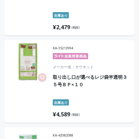
在庫あり
¥
2,479
(税抜)
KA-35213994
メーカー名
カウネット
取り出し口が選べるレジ袋半透明３
５号ＢＰ×１０
在庫あり
¥
4,589
(税抜)
KA-42082088