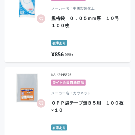
メーカー名
中川製袋化工
規格袋 ０．０５ｍｍ厚 １０号
１００枚
在庫あり
¥
856
(税抜)
KA-42445876
メーカー名
カウネット
ＯＰＰ袋テープ無Ｂ５用 １００枚
×１０
在庫あり