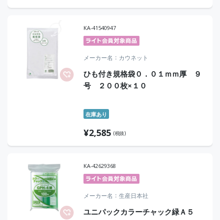
KA-41540947
メーカー名
カウネット
ひも付き規格袋０．０１ｍｍ厚 ９
号 ２００枚×１０
在庫あり
¥
2,585
(税抜)
KA-42629368
メーカー名
生産日本社
ユニパックカラーチャック緑Ａ５