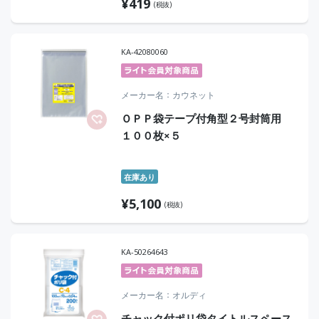
¥
419
(税抜)
KA-42080060
メーカー名
カウネット
ＯＰＰ袋テープ付角型２号封筒用
１００枚×５
在庫あり
¥
5,100
(税抜)
KA-50264643
メーカー名
オルディ
チャック付ポリ袋タイトルスペース