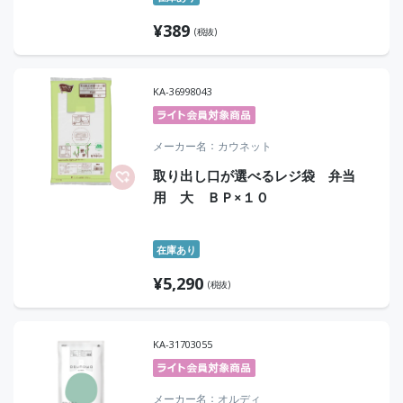
¥
389
(税抜)
KA-36998043
メーカー名
カウネット
取り出し口が選べるレジ袋 弁当
用 大 ＢＰ×１０
在庫あり
¥
5,290
(税抜)
KA-31703055
メーカー名
オルディ