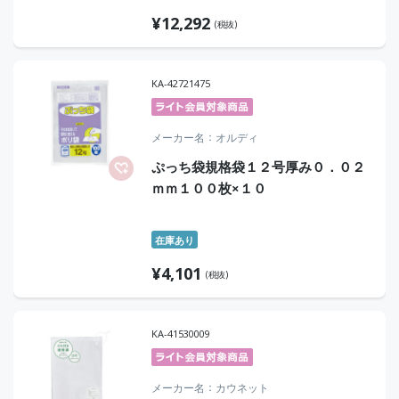
¥
12,292
(税抜)
KA-42721475
メーカー名
オルディ
ぷっち袋規格袋１２号厚み０．０２
ｍｍ１００枚×１０
在庫あり
¥
4,101
(税抜)
KA-41530009
メーカー名
カウネット