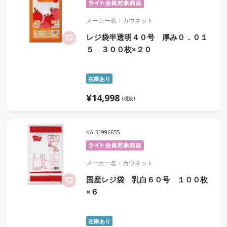
メーカー名
カウネット
レジ袋半透明４０号 厚み０．０１
５ ３００枚×２０
在庫あり
¥
14,998
(税抜)
KA-31996655
メーカー名
カウネット
国産レジ袋 乳白６０号 １００枚
×６
在庫あり