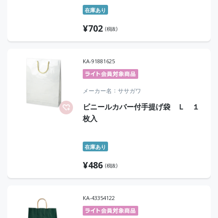
在庫あり
¥
702
(税抜)
KA-91881625
メーカー名
ササガワ
ビニールカバー付手提げ袋 Ｌ １
枚入
在庫あり
¥
486
(税抜)
KA-43354122