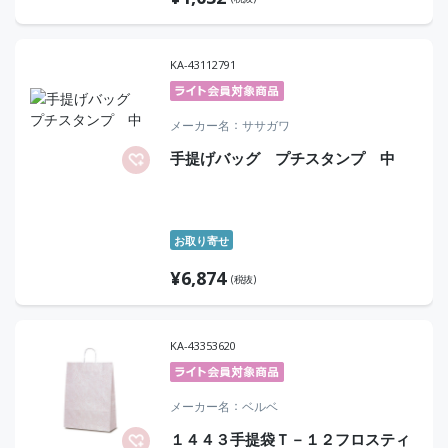
KA-43112791
メーカー名
ササガワ
手提げバッグ プチスタンプ 中
お取り寄せ
¥
6,874
(税抜)
KA-43353620
メーカー名
ベルベ
１４４３手提袋Ｔ－１２フロスティ