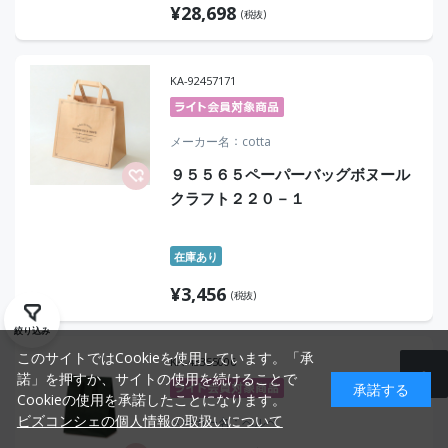
¥
28,698
(税抜)
KA-92457171
メーカー名
cotta
９５５６５ペーパーバッグボヌール
クラフト２２０－１
在庫あり
¥
3,456
(税抜)
絞り込み
このサイトではCookieを使用しています。「承
KA-43355006
諾」を押すか、サイトの使用を続けることで
承諾する
Cookieの使用を承諾したことになります。
ビズコンシェの個人情報の取扱いについて
メーカー名
ベルベ