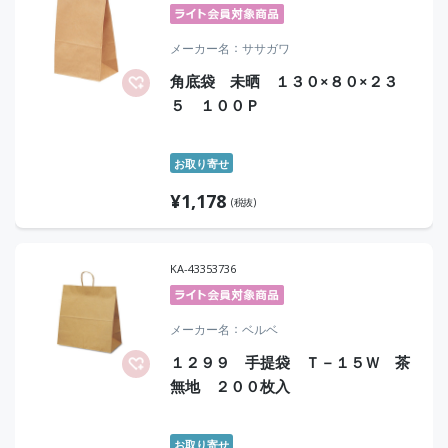
メーカー名
ササガワ
角底袋 未晒 １３０×８０×２３
５ １００Ｐ
お取り寄せ
¥
1,178
(税抜)
KA-43353736
メーカー名
ベルベ
１２９９ 手提袋 Ｔ－１５Ｗ 茶
無地 ２００枚入
お取り寄せ