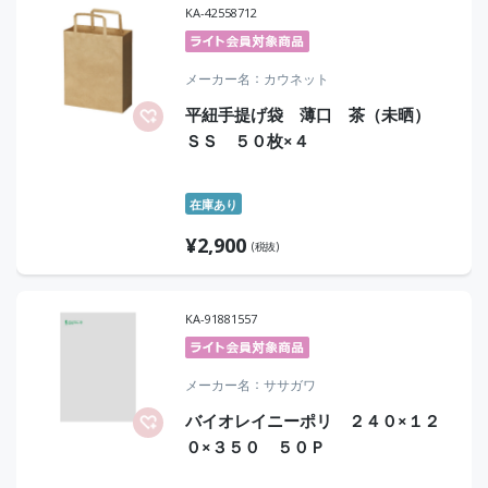
KA-42558712
メーカー名
カウネット
平紐手提げ袋 薄口 茶（未晒）
ＳＳ ５０枚×４
在庫あり
¥
2,900
(税抜)
KA-91881557
メーカー名
ササガワ
バイオレイニーポリ ２４０×１２
０×３５０ ５０Ｐ