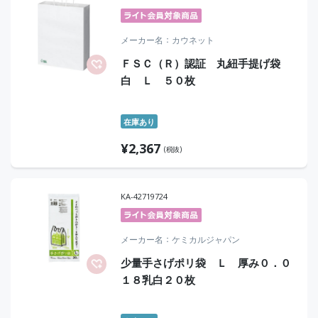
メーカー名
カウネット
ＦＳＣ（Ｒ）認証 丸紐手提げ袋
白 Ｌ ５０枚
在庫あり
¥
2,367
(税抜)
KA-42719724
メーカー名
ケミカルジャパン
少量手さげポリ袋 Ｌ 厚み０．０
１８乳白２０枚