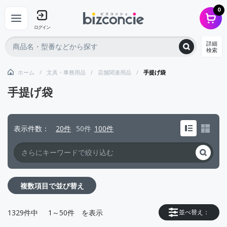
0
ログイン
詳細
検索
ホーム
文具・事務用品
店舗関連用品
手提げ袋
手提げ袋
表示件数
20件
50件
100件
複数項目で並び替え
1329
件中
1～50件
を表示
並べ替え：