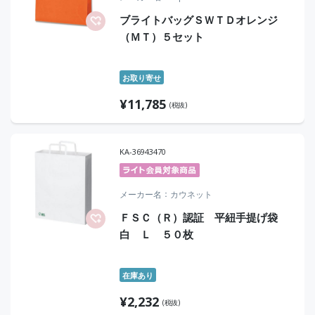
ブライトバッグＳＷＴＤオレンジ
（ＭＴ）５セット
お取り寄せ
¥
11,785
(税抜)
KA-36943470
メーカー名
カウネット
ＦＳＣ（Ｒ）認証 平紐手提げ袋
白 Ｌ ５０枚
在庫あり
¥
2,232
(税抜)