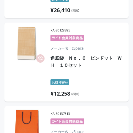
¥
26,410
(税抜)
KA-80128885
メーカー名
zSpace
角底袋 Ｎｏ．６ ピンドット Ｗ
Ｈ １０セット
お取り寄せ
¥
12,258
(税抜)
KA-80137313
メーカー名
zSpace