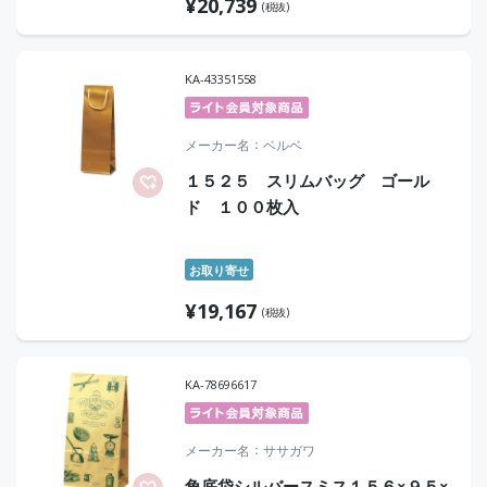
¥
20,739
(税抜)
KA-43351558
メーカー名
ベルベ
１５２５ スリムバッグ ゴール
ド １００枚入
お取り寄せ
¥
19,167
(税抜)
KA-78696617
メーカー名
ササガワ
角底袋シルバースミス１５６×９５×