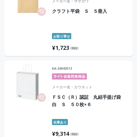
メーカー名
ササガワ
クラフト平袋 Ｓ ５冊入
お取り寄せ
¥
1,723
(税抜)
KA-36943913
メーカー名
カウネット
ＦＳＣ（Ｒ）認証 丸紐手提げ袋
白 Ｓ ５０枚×６
在庫あり
¥
9,314
(税抜)