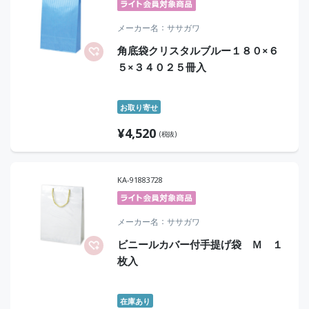
メーカー名
ササガワ
角底袋クリスタルブルー１８０×６
５×３４０２５冊入
お取り寄せ
¥
4,520
(税抜)
KA-91883728
メーカー名
ササガワ
ビニールカバー付手提げ袋 Ｍ １
枚入
在庫あり