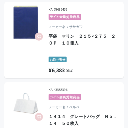
KA-78696433
メーカー名
ササガワ
平袋 マリン ２１５×２７５ ２
０Ｐ １０冊入
お取り寄せ
¥
6,383
(税抜)
KA-43355396
メーカー名
ベルベ
１４１４ グレートバッグ Ｎｏ．
１４ ５０枚入