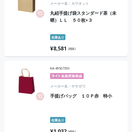
メーカー名
カウネット
丸紐手提げ袋スタンダード茶（未
晒）ＬＬ ５０枚×３
在庫あり
¥
8,581
(税抜)
KA-49507393
メーカー名
ササガワ
手提げバッグ １０Ｐ赤 特小
在庫あり
¥
1,032
(税抜)