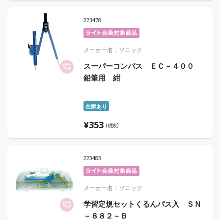
223478
メーカー名
ソニック
スーパーコンパス ＥＣ－４００
鉛筆用 紺
在庫あり
¥
353
(税抜)
223483
メーカー名
ソニック
学習定規セットくるんパス入 ＳＮ
－８８２－Ｂ