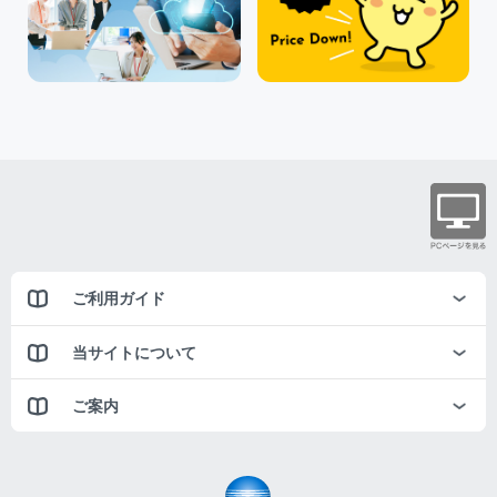
ご利用ガイド
当サイトについて
ご案内