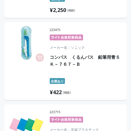
¥
2,250
(税抜)
223475
メーカー名
ソニック
コンパス くるんパス 鉛筆用青Ｓ
Ｋ－７６７－Ｂ
在庫あり
¥
422
(税抜)
223715
メーカー名
共栄プラスチック