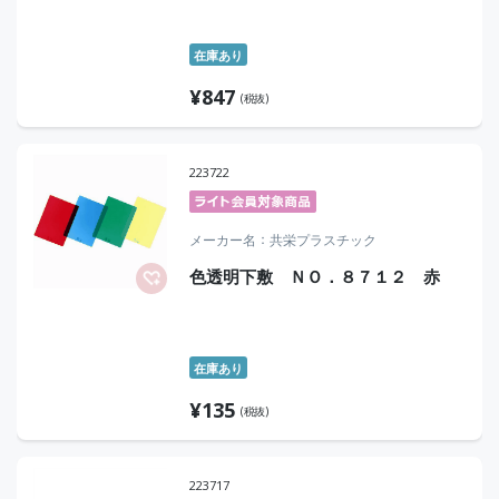
在庫あり
¥
847
(税抜)
223722
メーカー名
共栄プラスチック
色透明下敷 ＮＯ．８７１２ 赤
在庫あり
¥
135
(税抜)
223717