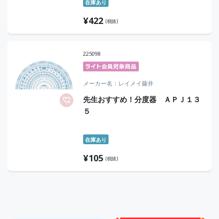
在庫あり
¥
422
(税抜)
225098
メーカー名
レイメイ藤井
先生おすすめ！分度器 ＡＰＪ１３
５
在庫あり
¥
105
(税抜)