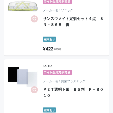
メーカー名
ソニック
サンスウメイト定規セット４点 Ｓ
Ｎ－８６８ 青
在庫あり
¥
422
(税抜)
329482
メーカー名
共栄プラスチック
ＰＥＴ透明下敷 Ｂ５判 Ｐ－８０
１０
在庫あり