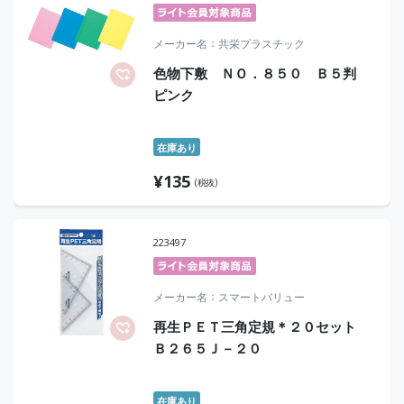
メーカー名
共栄プラスチック
色物下敷 ＮＯ．８５０ Ｂ５判
ピンク
在庫あり
¥
135
(税抜)
223497
メーカー名
スマートバリュー
再生ＰＥＴ三角定規＊２０セット
Ｂ２６５Ｊ－２０
在庫あり