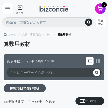
0
ログイン
詳細
検索
ホーム
文具・事務用品
教材
算数用教材
算数用教材
表示件数
20件
50件
100件
複数項目で並び替え
22
件あります
1～22件
を表示
並べ替え：