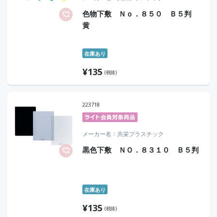
色物下敷 Ｎｏ．８５０ Ｂ５判
黄
在庫あり
¥
135
(税抜)
223718
メーカー名
共栄プラスチック
黒色下敷 ＮＯ．８３１０ Ｂ５判
在庫あり
¥
135
(税抜)