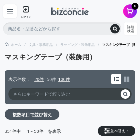
0
ログイン
詳細
検索
ホーム
文具・事務用品
ラッピング・装飾用品
マスキングテープ（装飾
マスキングテープ（装飾用）
表示件数
20件
50件
100件
複数項目で並び替え
351
件中
1～50件
を表示
並べ替え：