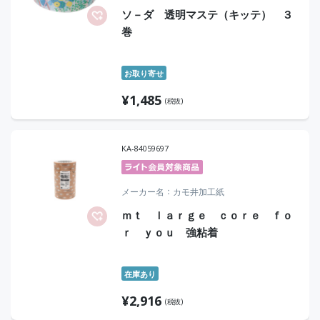
ソ－ダ 透明マステ（キッテ） ３
巻
お取り寄せ
¥
1,485
(税抜)
KA-84059697
メーカー名
カモ井加工紙
ｍｔ ｌａｒｇｅ ｃｏｒｅ ｆｏ
ｒ ｙｏｕ 強粘着
在庫あり
¥
2,916
(税抜)