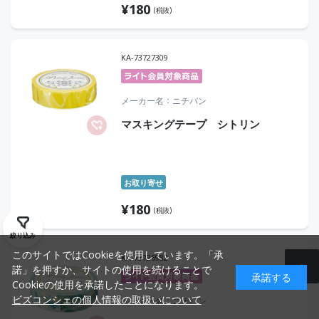
¥
180
(税抜)
KA-73727309
メーカー名
ニチバン
マスキングテープ シトリン
お取り寄せ
¥
180
(税抜)
絞り込み
このサイトではCookieを使用しています。「承
KA-73726982
諾」を押すか、サイトの使用を続けることで
承諾する
Cookieの使用を承諾したことになります。
ビズコンシェの個人情報の取扱いについて
メーカー名
ニチバン