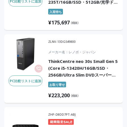
PC比較リストに追加
235T/16GB/SSD・512GB/光学ドラ
イブなし/Win11Pro/Office無)
入荷待ち
¥
175,697
(税抜)
ZLNV-13DGS49800
メーカー名
レノボ・ジャパン
ThinkCentre neo 30s Small Gen 5
(Core i5-13420H/16GB/SSD・
256GB/Ultra Slim DVDスーパーマ
PC比較リストに追加
ルチ ドライブ (固定
お取り寄せ
式)/Win11Pro/Microsoft 365 1か
¥
223,200
月無料試用版)
(税抜)
ZHP-D8DD7PT-ABJ