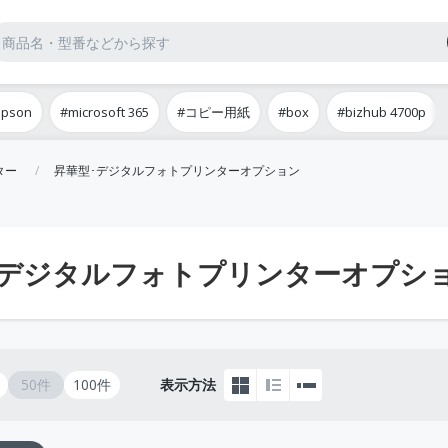
epson
#microsoft 365
#コピー用紙
#box
#bizhub 4700p
ター
昇華型･デジタルフォトプリンターオプション
･デジタルフォトプリンターオプシ
50件
100件
表示方法