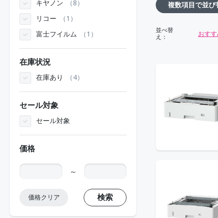
キヤノン
8
複数項目で並び
リコー
1
並べ替
おすす
富士フイルム
1
え：
在庫状況
在庫あり
4
セール対象
セール対象
価格
～
検索
価格クリア