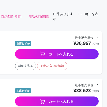
10
件あります
1～10件
を表
商品名順(昇順)
商品名順(降順)
示
最小販売単位
1
¥
36,967
在庫わずか
(税抜)
カートへ入れる
詳細を見る
お気に入りに追加
最小販売単位
1
¥
38,623
在庫わずか
(税抜)
カートへ入れる