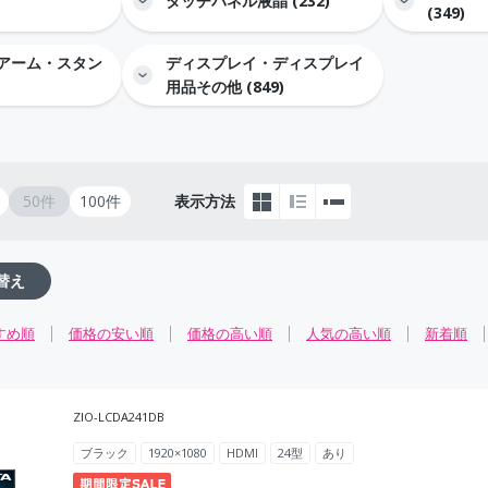
タッチパネル液晶 (232)
(349)
アーム・スタン
ディスプレイ・ディスプレイ
用品その他 (849)
50件
100件
表示方法
替え
すめ順
価格の安い順
価格の高い順
人気の高い順
新着順
ZIO-LCDA241DB
ブラック
1920×1080
HDMI
24型
あり