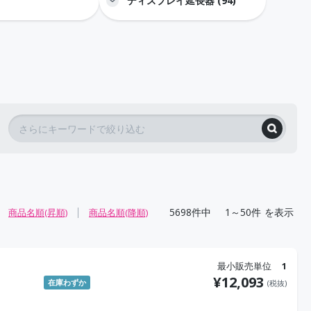
ディスプレイ延長器 (94)
5698
件中
1～50件
を表示
商品名順(昇順)
商品名順(降順)
最小販売単位
1
¥
12,093
在庫わずか
(税抜)