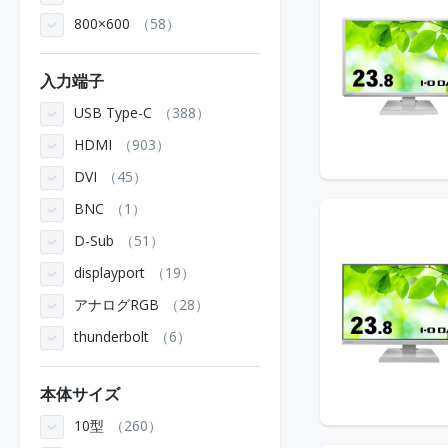
800×600
58
入力端子
USB Type-C
388
HDMI
903
DVI
45
BNC
1
D-Sub
51
displayport
19
アナログRGB
28
thunderbolt
6
本体サイズ
10型
260