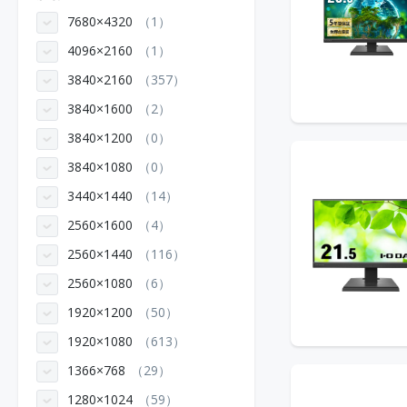
7680×4320
1
4096×2160
1
3840×2160
357
3840×1600
2
3840×1200
0
3840×1080
0
3440×1440
14
2560×1600
4
2560×1440
116
2560×1080
6
1920×1200
50
1920×1080
613
1366×768
29
1280×1024
59