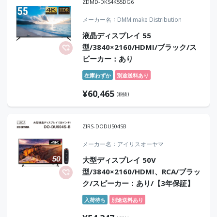
ZDMD-DKS4K55DG6
メーカー名
DMM.make Distribution
液晶ディスプレイ 55
型/3840×2160/HDMI/ブラック/ス
ピーカー：あり
在庫わずか
別途送料あり
¥
60,465
(税抜)
ZIRS-DODU504SB
メーカー名
アイリスオーヤマ
大型ディスプレイ 50V
型/3840×2160/HDMI、RCA/ブラッ
ク/スピーカー：あり/【3年保証】
入荷待ち
別途送料あり