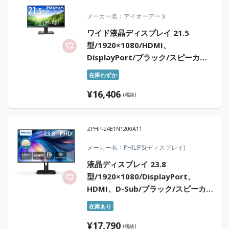
メーカー名
アイオーデータ
ワイド液晶ディスプレイ 21.5
型/1920×1080/HDMI、
DisplayPort/ブラック/スピーカ
ー：あり/「5年保証」/100Hz対応で
在庫わずか
視認性アップ！
¥
16,406
(税抜)
ZPHP-24E1N1200A11
メーカー名
PHILIPS(ディスプレイ)
液晶ディスプレイ 23.8
型/1920×1080/DisplayPort、
HDMI、D-Sub/ブラック/スピーカ
ー：あり/5年間フル保証/省資源化パ
在庫あり
ッケージ
¥
17,790
(税抜)