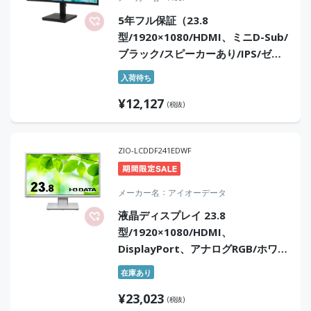
5年フル保証（23.8
型/1920×1080/HDMI、ミニD-Sub/
ブラック/スピーカーあり/IPS/ゼロ
フレーム/HDMIケーブル付/AMD
入荷待ち
FreeSync/5年センドバック保証）
¥
12,127
(税抜)
ZIO-LCDDF241EDWF
メーカー名
アイオーデータ
液晶ディスプレイ 23.8
型/1920×1080/HDMI、
DisplayPort、アナログRGB/ホワイ
ト/スピーカー：あり/「5年保証」
在庫あり
「無輝点保証」/昇降/回転
¥
23,023
(税抜)