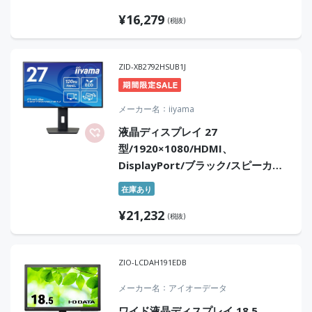
視認性アップ！
¥
16,279
(税抜)
ZID-XB2792HSUB1J
メーカー名
iiyama
液晶ディスプレイ 27
型/1920×1080/HDMI、
DisplayPort/ブラック/スピーカー
あり/IPS方式パネル/昇降/スウィー
在庫あり
ベル/ピボット/チルト/3年保証
¥
21,232
(税抜)
ZIO-LCDAH191EDB
メーカー名
アイオーデータ
ワイド液晶ディスプレイ 18.5