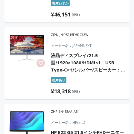
ク/スピーカー：あり
在庫わずか
¥
46,151
(税抜)
ZJPN-JNIPS215FHDC65W
メーカー名
JAPANNEXT
液晶ディスプレイ/21.5
型/1920×1080/HDMI×1、USB
Type-C×1/シルバー/スピーカー：
有/2年保証
在庫あり
¥
18,318
(税抜)
ZHP-6N4E8AA-ABJ
メーカー名
HP(Inc.)
HP E22 G5 21.5インチFHDモニター