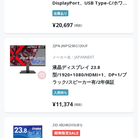
DisplayPort、USB Type-C/ホワイ
ト/スピーカー：あり/100Hz対応で
在庫あり
視認性アップ!/「5年保証」
¥
20,697
(税抜)
ZJPN-JNIPS238G120UF
メーカー名
JAPANNEXT
液晶ディスプレイ 23.8
型/1920×1080/HDMI×1、DP×1/ブ
ラック/スピーカー有/2年保証
入荷待ち
¥
11,374
(税抜)
ZID-XB2492HSUB1J