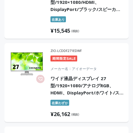
型/1920×1080/HDMI、
DisplayPort/ブラック/スピーカー
あり/IPS方式/昇降/回転/角度調整/3
在庫あり
年保証
¥
15,545
(税抜)
ZIO-LCDDF271EDWF
メーカー名
アイオーデータ
ワイド液晶ディスプレイ 27
型/1920×1080/アナログRGB、
HDMI、DisplayPort/ホワイト/スピ
ーカー：あり/5年保証 無輝点保証//
在庫わずか
昇降/回転
¥
26,162
(税抜)