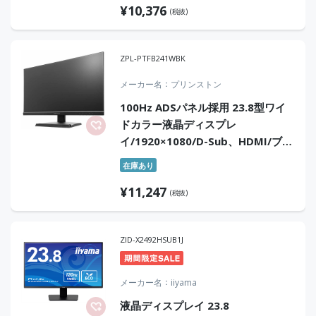
¥
10,376
ル)
(税抜)
ZPL-PTFB241WBK
メーカー名
プリンストン
100Hz ADSパネル採用 23.8型ワイ
ドカラー液晶ディスプレ
イ/1920×1080/D-Sub、HDMI/ブラ
ック/スピーカー：あり
在庫あり
¥
11,247
(税抜)
ZID-X2492HSUB1J
メーカー名
iiyama
液晶ディスプレイ 23.8