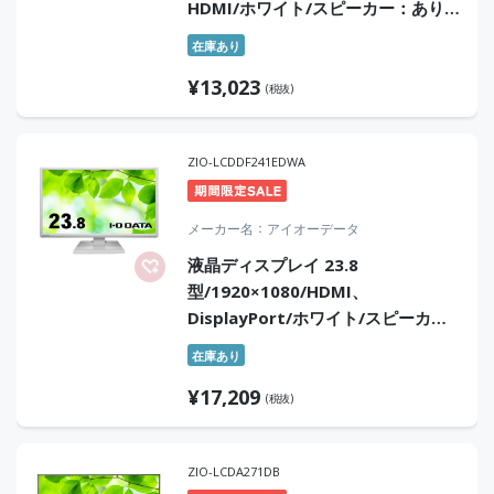
HDMI/ホワイト/スピーカー：あり/
よりサステナブルなディスプレイへ/
在庫あり
「5年保証」「無輝点保証」3辺フレ
¥
13,023
ームレス
(税抜)
ZIO-LCDDF241EDWA
メーカー名
アイオーデータ
液晶ディスプレイ 23.8
型/1920×1080/HDMI、
DisplayPort/ホワイト/スピーカ
ー：あり/「5年保証」広視野角ADS
在庫あり
パネル/「5年保証」「無輝点保証」
¥
17,209
(税抜)
ZIO-LCDA271DB