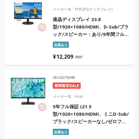
メーカー名
PHILIPS(ディスプレイ)
液晶ディスプレイ 23.8
型/1920×1080/HDMI、D-Sub/ブラ
ック/スピーカー：あり/5年間フル保
証/省資源化パッケージ
在庫あり
¥
12,209
(税抜)
ZEI-V227QHBI
メーカー名
Acer
5年フル保証 (21.5
型/1920×1080/HDMI、ミニD-Sub/
ブラック/スピーカーなし/ゼロフレ
ーム/VA/非光沢/HDMIケーブル付/
在庫あり
センドバック5年保証/環境配慮モデ