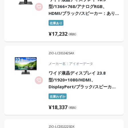
型/1366×768/アナログRGB、
HDMI/ブラック/スピーカー：あり/5
年保証
在庫あり
¥
17,232
(税抜)
ZIO-LCDD242SAX
メーカー名
アイオーデータ
ワイド液晶ディスプレイ 23.8
型/1920×1080/HDMI、
DisplayPort/ブラック/スピーカ
ー：あり/「5年保証」/100Hz対応で
在庫わずか
視認性アップ！
¥
18,337
(税抜)
ZIO-LCDD222SDX