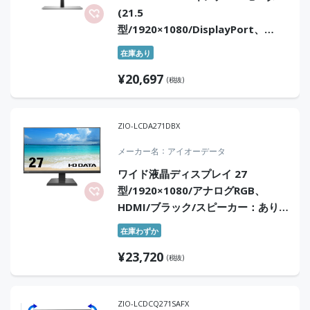
(21.5
型/1920×1080/DisplayPort、
HDMI/ブラック/スピーカー：なし)
在庫あり
¥
20,697
(税抜)
ZIO-LCDA271DBX
メーカー名
アイオーデータ
ワイド液晶ディスプレイ 27
型/1920×1080/アナログRGB、
HDMI/ブラック/スピーカー：あり/
よりサステナブルなディスプレイへ/
在庫わずか
「5年保証」「無輝点保証」3辺フレ
¥
23,720
ームレス
(税抜)
ZIO-LCDCQ271SAFX