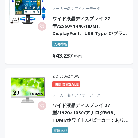
メーカー名
アイオーデータ
ワイド液晶ディスプレイ 27
型/2560×1440/HDMI、
DisplayPort、USB Type-C/ブラッ
ク/スピーカー：あり/ドッキングス
入荷待ち
テーション機能を搭載!/デイジーチ
¥
43,237
ェーン対応/5年保証
(税抜)
ZIO-LCDA271DW
メーカー名
アイオーデータ
ワイド液晶ディスプレイ 27
型/1920×1080/アナログRGB、
HDMI/ホワイト/スピーカー：あり/
よりサステナブルなディスプレイへ/
在庫あり
「5年保証」「無輝点保証」3辺フレ