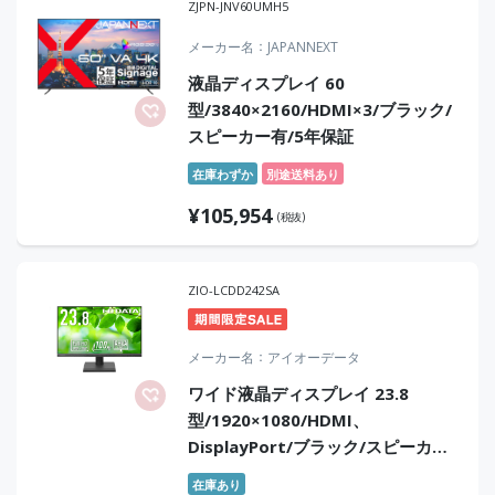
ZJPN-JNV60UMH5
メーカー名
JAPANNEXT
液晶ディスプレイ 60
型/3840×2160/HDMI×3/ブラック/
スピーカー有/5年保証
在庫わずか
別途送料あり
¥
105,954
(税抜)
ZIO-LCDD242SA
メーカー名
アイオーデータ
ワイド液晶ディスプレイ 23.8
型/1920×1080/HDMI、
DisplayPort/ブラック/スピーカ
ー：あり/「5年保証」/100Hz対応で
在庫あり