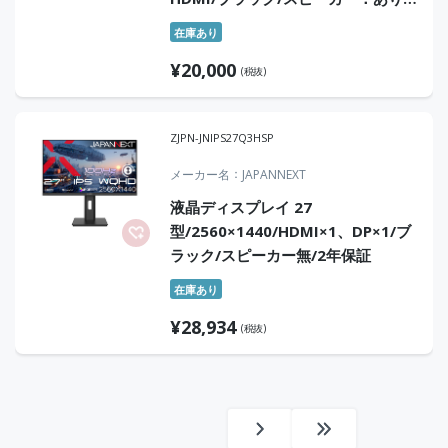
よりサステナブルなディスプレイへ/
在庫あり
「5年保証」「無輝点保証」3辺フレ
¥
20,000
ームレス
(税抜)
ZJPN-JNIPS27Q3HSP
メーカー名
JAPANNEXT
液晶ディスプレイ 27
型/2560×1440/HDMI×1、DP×1/ブ
ラック/スピーカー無/2年保証
在庫あり
¥
28,934
(税抜)