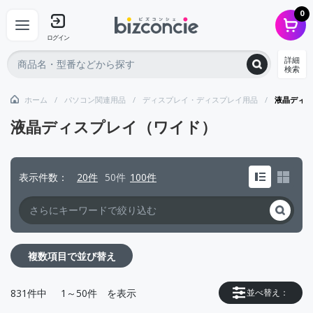
0
ログイン
詳細
検索
ホーム
パソコン関連用品
ディスプレイ・ディスプレイ用品
液晶ディス
液晶ディスプレイ（ワイド）
表示件数
20件
50件
100件
複数項目で並び替え
831
件中
1～50件
を表示
並べ替え：