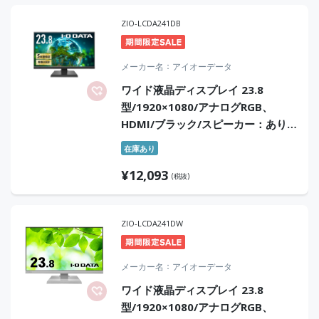
ZIO-LCDA241DB
メーカー名
アイオーデータ
ワイド液晶ディスプレイ 23.8
型/1920×1080/アナログRGB、
HDMI/ブラック/スピーカー：あり/
よりサステナブルなディスプレイへ/
在庫あり
「5年保証」「無輝点保証」3辺フレ
¥
12,093
ームレス
(税抜)
ZIO-LCDA241DW
メーカー名
アイオーデータ
ワイド液晶ディスプレイ 23.8
型/1920×1080/アナログRGB、