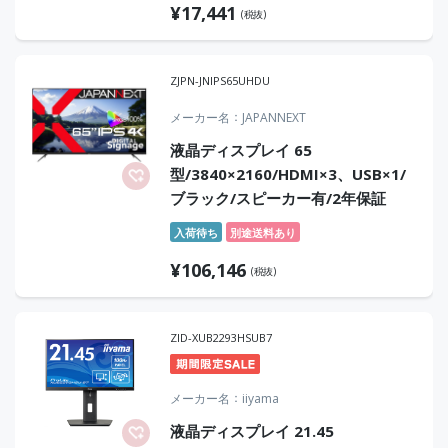
¥
17,441
ームレス
(税抜)
ZJPN-JNIPS65UHDU
メーカー名
JAPANNEXT
液晶ディスプレイ 65
型/3840×2160/HDMI×3、USB×1/
ブラック/スピーカー有/2年保証
入荷待ち
別途送料あり
¥
106,146
(税抜)
ZID-XUB2293HSUB7
メーカー名
iiyama
液晶ディスプレイ 21.45