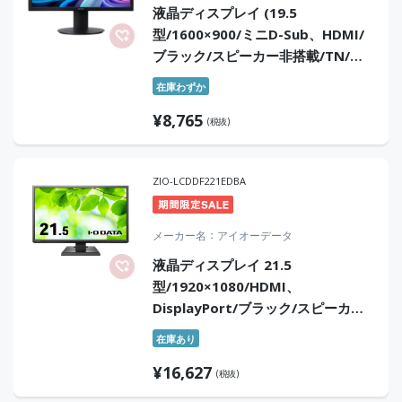
液晶ディスプレイ (19.5
型/1600×900/ミニD-Sub、HDMI/
ブラック/スピーカー非搭載/TN/非
光沢/LED/HD+/200/6ms)
在庫わずか
¥
8,765
(税抜)
ZIO-LCDDF221EDBA
メーカー名
アイオーデータ
液晶ディスプレイ 21.5
型/1920×1080/HDMI、
DisplayPort/ブラック/スピーカ
ー：あり/「5年保証」「無輝点保
在庫あり
証」広視野角ADSパネル
¥
16,627
(税抜)