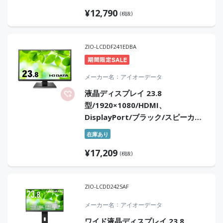
「5年保証」「無輝点保証」3辺フレ
¥
12,790
ームレス
(税抜)
ZIO-LCDDF241EDBA
メーカー名
アイオーデータ
液晶ディスプレイ 23.8
型/1920×1080/HDMI、
DisplayPort/ブラック/スピーカ
ー：あり/「5年保証」「無輝点保
在庫あり
証」広視野角ADSパネル
¥
17,209
(税抜)
ZIO-LCDD242SAF
メーカー名
アイオーデータ
ワイド液晶ディスプレイ 23.8