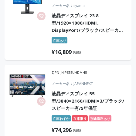
メーカー名
iiyama
液晶ディスプレイ 23.8
型/1920×1080/HDMI、
DisplayPort/ブラック/スピーカー
あり/IPS方式/昇降/回転/角度調整/3
在庫あり
年保証
¥
16,809
(税抜)
ZJPN-JNIPS55UHDMH5
メーカー名
JAPANNEXT
液晶ディスプレイ 55
型/3840×2160/HDMI×3/ブラック/
スピーカー有/5年保証
在庫わずか
在庫限り
別途送料あり
¥
74,296
(税抜)