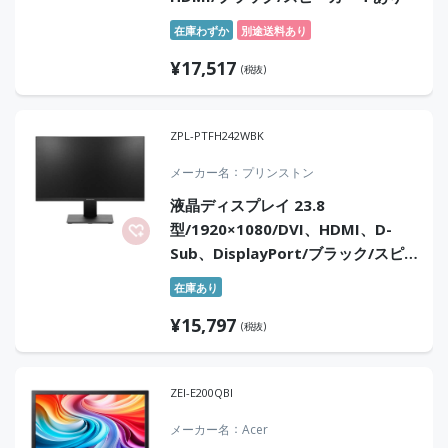
在庫わずか
別途送料あり
¥
17,517
(税抜)
ZPL-PTFH242WBK
メーカー名
プリンストン
液晶ディスプレイ 23.8
型/1920×1080/DVI、HDMI、D-
Sub、DisplayPort/ブラック/スピ
ーカー：あり
在庫あり
¥
15,797
(税抜)
ZEI-E200QBI
メーカー名
Acer