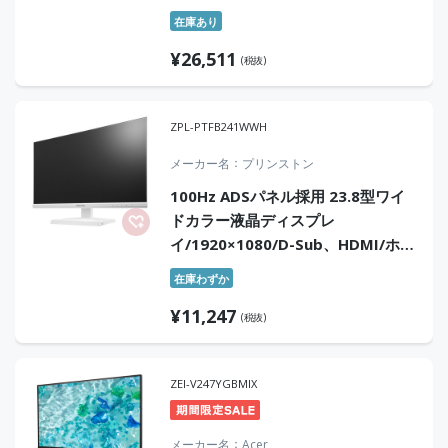
HDMI 1.4/ブラック/スピーカー：無
在庫あり
し/3年間保証）
¥
26,511
(税抜)
ZPL-PTFB241WWH
メーカー名
プリンストン
100Hz ADSパネル採用 23.8型ワイ
ドカラー液晶ディスプレ
イ/1920×1080/D-Sub、HDMI/ホワ
イト/スピーカー：あり
在庫わずか
¥
11,247
(税抜)
ZEI-V247YGBMIX
メーカー名
Acer