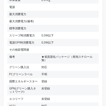
電源
最大消費電力
最大消費電力(備考)
標準消費電力
スリープ時消費電力
0.3W以下
電源OFF時消費電力
0.3W以下
その他節電関連
備考
★省資源化パッケージ（発泡スチロール
無）
グリーン購入法
対応
PCグリーンラベル
不明
国際エネルギースター
登録
GPN(グリーン購入ネ
未登録
ットワーク)
エコリーフ
未登録
VCCI
対応