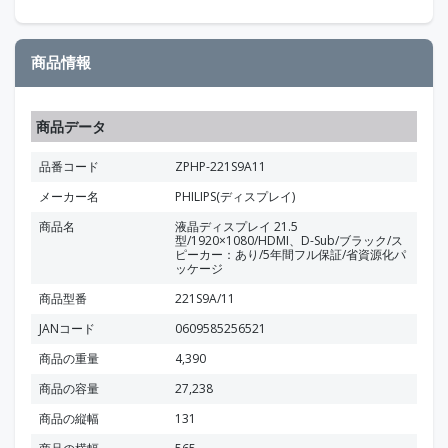
商品情報
商品データ
品番コード
ZPHP-221S9A11
メーカー名
PHILIPS(ディスプレイ)
商品名
液晶ディスプレイ 21.5
型/1920×1080/HDMI、D-Sub/ブラック/ス
ピーカー：あり/5年間フル保証/省資源化パ
ッケージ
商品型番
221S9A/11
JANコード
0609585256521
商品の重量
4,390
商品の容量
27,238
商品の縦幅
131