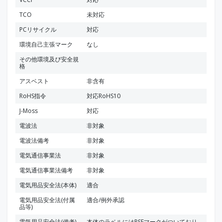
TCO
未対応
PCリサイクル
対応
環境自己主張マーク
なし
その他環境及び安全規
格
アスベスト
非含有
RoHS指令
対応RoHS10
J-Moss
対応
電波法
非対象
電波法備考
非対象
電気通信事業法
非対象
電気通信事業法備考
非対象
電気用品安全法(本体)
適合
電気用品安全法(付属
適合/例外承認
品等)
電気用品安全法(備考)
本体のラベルにはPSEマークがついており