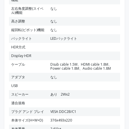
左右角度調整(スイベ
なし
ル)機能
高さ調整
なし
縦回転(ピボット)機能
なし
バックライト
LEDバックライト
HDR方式
Display HDR
ケーブル
Dsub cable 1.5M、HDMI cable 1.8M、
Power cable 1.8M、Audio cable 1.8M
アダプタ
なし
USB
スピーカー
あり 2Wx2
適合規格
プラグ アンド プレイ
VESA DDC2B/C1
本体サイズ(H×W×D)
376x493x220
本体重量
2.61kg