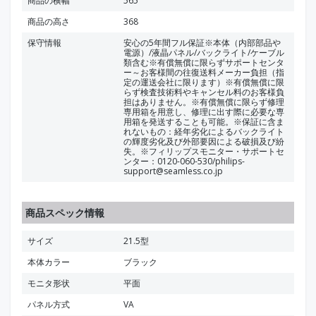
商品の横幅
565
商品の高さ
368
保守情報
安心の5年間フル保証※本体（内部部品や
電源）/液晶パネル/バックライト/ケーブル
類含む※有償無償に限らずサポートセンタ
ー～お客様間の往復送料メーカー負担（指
定の運送会社に限ります）※有償無償に限
らず検査技術料やキャンセル料のお客様負
担はありません。※有償無償に限らず修理
専用箱を用意し、修理に出す際に必要な専
用箱を発送することも可能。※保証に含ま
れないもの：経年劣化によるバックライト
の輝度劣化及び外部要因による破損及び紛
失。※フィリップスモニター・サポートセ
ンター：0120-060-530/philips-
support@seamless.co.jp
商品スペック情報
サイズ
21.5型
本体カラー
ブラック
モニタ形状
平面
パネル方式
VA