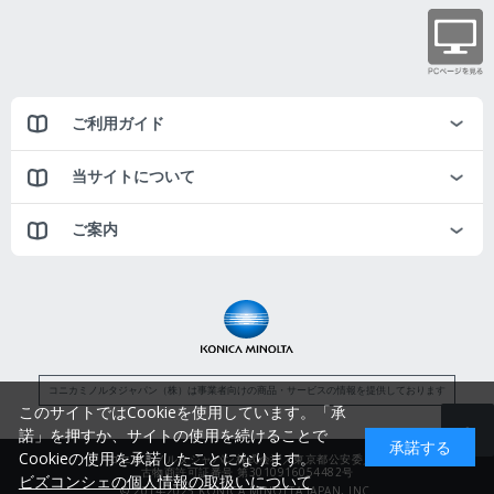
ご利用ガイド
当サイトについて
ご案内
コニカミノルタジャパン（株）は事業者向けの商品・サービスの情報を提供しております
このサイトではCookieを使用しています。「承
諾」を押すか、サイトの使用を続けることで
承諾する
Cookieの使用を承諾したことになります。
コニカミノルタジャパン株式会社／東京都公安委員会
古物商許可証番号 第3010916054482号
ビズコンシェの個人情報の取扱いについて
© 2014-2025 KONICA MINOLTA JAPAN, INC.