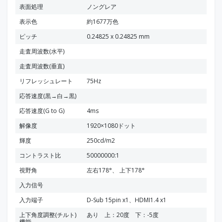
表面処理
ノングレア
表示色
約1677万色
ピッチ
0.24825 x 0.24825 mm
走査周波数(水平)
走査周波数(垂直)
リフレッシュレート
75Hz
応答速度(黒→白→黒)
応答速度(G to G)
4ms
解像度
1920×1080ドット
輝度
250cd/m2
コントラスト比
50000000:1
視野角
左右178°、 上下178°
入力信号
入力端子
D-Sub 15pin x1、HDMI1.4 x1
上下角度調整(チルト)
あり 上：20度 下：-5度
機能