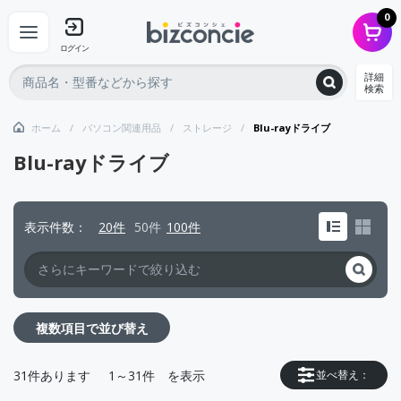
0
ログイン
詳細
検索
ホーム
パソコン関連用品
ストレージ
Blu-rayドライブ
Blu-rayドライブ
表示件数
20件
50件
100件
複数項目で並び替え
31
件あります
1～31件
を表示
並べ替え：