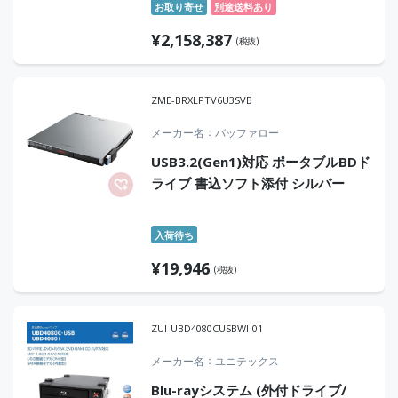
お取り寄せ
別途送料あり
¥
2,158,387
(税抜)
ZME-BRXLPTV6U3SVB
メーカー名
バッファロー
USB3.2(Gen1)対応 ポータブルBDド
ライブ 書込ソフト添付 シルバー
入荷待ち
¥
19,946
(税抜)
ZUI-UBD4080CUSBWI-01
メーカー名
ユニテックス
Blu-rayシステム (外付ドライブ/