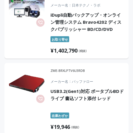
メーカー名
日本テクノ・ラボ
iDupli自動バックアップ・オンライ
ン管理システム Bravo4202 ディス
クパブリッシャー BD/CD/DVD
お取り寄せ
¥
1,402,790
(税抜)
ZME-BRXLPTV6U3RDB
メーカー名
バッファロー
USB3.2(Gen1)対応 ポータブルBDド
ライブ 書込ソフト添付 レッド
在庫わずか
¥
19,946
(税抜)