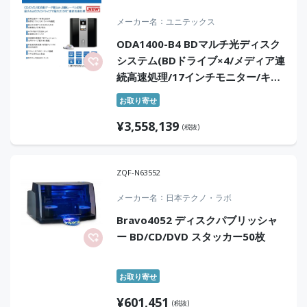
メーカー名
ユニテックス
ODA1400-B4 BDマルチ光ディスク
システム(BDドライブ×4/メディア連
続高速処理/17インチモニター/キー
ボード/マウス添付)
お取り寄せ
¥
3,558,139
(税抜)
ZQF-N63552
メーカー名
日本テクノ・ラボ
Bravo4052 ディスクパブリッシャ
ー BD/CD/DVD スタッカー50枚
お取り寄せ
¥
601,451
(税抜)