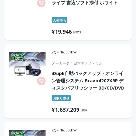
ライブ 書込ソフト添付 ホワイト
入荷待ち
¥
19,946
(税抜)
ZQF-N63561DW
メーカー名
日本テクノ・ラボ
iDupli自動バックアップ・オンライ
ン管理システム Bravo4202XRP デ
ィスクパブリッシャー BD/CD/DVD
お取り寄せ
¥
1,637,209
(税抜)
ZQF-N63556DW