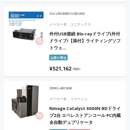
ZUI-UBD4080CUSBUNIX
メーカー名
ユニテックス
外付USB接続 Blu-rayドライブ(外付
ドライブ/【添付】ライティングソフ
トウェ
ア:OLXCore×1/USB2.0/UNIX/USB2.0
お取り寄せ
ケーブル(1.1m)×1)
¥
521,162
(税抜)
ZRMG-4001840
メーカー名
リマージュ
Rimage Catalyst 6000N BDドライ
ブ2台 エベレストアンコール PC内蔵
全自動デュプリケータ