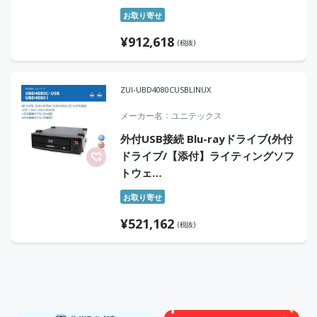
お取り寄せ
¥
912,618
(税抜)
ZUI-UBD4080CUSBLINUX
メーカー名
ユニテックス
外付USB接続 Blu-rayドライブ(外付
ドライブ/【添付】ライティングソフ
トウェ
ア:OLXCore×1/USB2.0/Linux/USB2.0
お取り寄せ
ケーブル(1.1m)×1)
¥
521,162
(税抜)