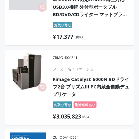
USB3.0接続 外付型ポータブル
BD/DVD/CDライター マットブラッ
ク
お取り寄せ
¥
17,377
(税抜)
ZRMG-4001841
メーカー名
リマージュ
Rimage Catalyst 6000N BDドライ
ブ2台 プリズムIII PC内蔵全自動デュ
プリケータ
お取り寄せ
別途送料あり
¥
3,035,823
(税抜)
ZUI-ODA1400B4