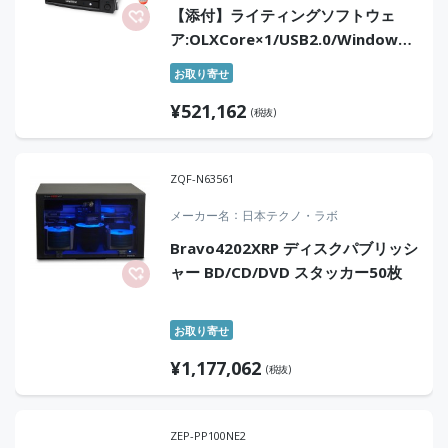
【添付】ライティングソフトウェ
ア:OLXCore×1/USB2.0/Windows/USB2
ケーブル(1.1m)×1)
お取り寄せ
¥
521,162
(税抜)
ZQF-N63561
メーカー名
日本テクノ・ラボ
Bravo4202XRP ディスクパブリッシ
ャー BD/CD/DVD スタッカー50枚
お取り寄せ
¥
1,177,062
(税抜)
ZEP-PP100NE2