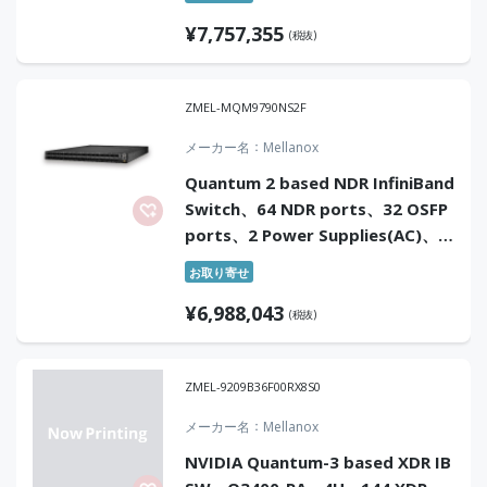
P2C airflow、Rail Kit
¥
7,757,355
(税抜)
ZMEL-MQM9790NS2F
メーカー名
Mellanox
Quantum 2 based NDR InfiniBand
Switch、64 NDR ports、32 OSFP
ports、2 Power Supplies(AC)、
Standard depth、Unmanaged、
お取り寄せ
P2C airflow、Rail K it
¥
6,988,043
(税抜)
ZMEL-9209B36F00RX8S0
メーカー名
Mellanox
NVIDIA Quantum-3 based XDR IB