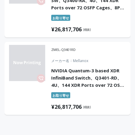
SW、Q3400-RA、4U、144 XDR
Ports over 72 OSFP Cages、8PS
(Power Cords Not Included)、
お取り寄せ
STD Depth、Managed、C2P
¥
26,817,706
Airflow、Rail Kit
(税抜)
ZMEL-Q3401RD
メーカー名
Mellanox
NVIDIA Quantum-3 based XDR
InfiniBand Switch、Q3401-RD、
4U、144 XDR Ports over 72 OSFP
Cages、48VDC Busbar、
お取り寄せ
Standard Depth、Managed、
¥
26,817,706
C2P、Rail Kit
(税抜)