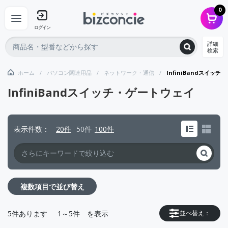
0
ログイン
詳細
検索
ホーム
パソコン関連用品
ネットワーク・通信
InfiniBandスイッ
InfiniBandスイッチ・ゲートウェイ
表示件数
20件
50件
100件
複数項目で並び替え
5
件あります
1～5件
を表示
並べ替え：