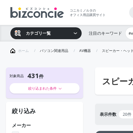
コニカミノルタの
オフィス用品購買サイト
カテゴリ一覧
注目のキーワード
#
ホーム
パソコン関連用品
AV機器
スピーカー・ヘッ
431
対象商品
スピー
絞り込まれた条件
絞り込み
表示件数
20件
メーカー