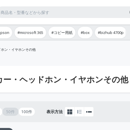
epson
#microsoft 365
#コピー用紙
#box
#bizhub 4700p
ドホン・イヤホンその他
カー・ヘッドホン・イヤホンその他
50件
100件
表示方法