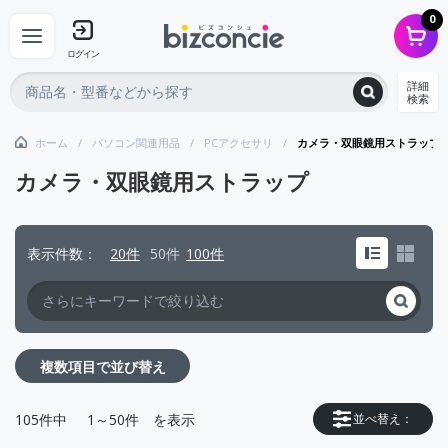
0
ログイン
詳細
検索
ホーム
パソコン関連用品
PCアクセサリ
カメラ・双眼鏡用ストラップ
カメラ・双眼鏡用ストラップ
表示件数
20件
50件
100件
複数項目で並び替え
105
件中
1～50件
を表示
並べ替え：