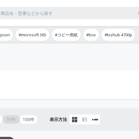
epson
#microsoft 365
#コピー用紙
#box
#bizhub 4700p
50件
100件
表示方法