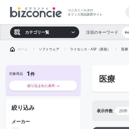
コニカミノルタの
オフィス用品購買サイト
カテゴリ一覧
注目のキーワード
#
ホーム
ソフトウェア
ライセンス・ASP（新規）
医療
1
対象商品
医療
絞り込まれた条件
絞り込み
表示件数
20件
メーカー