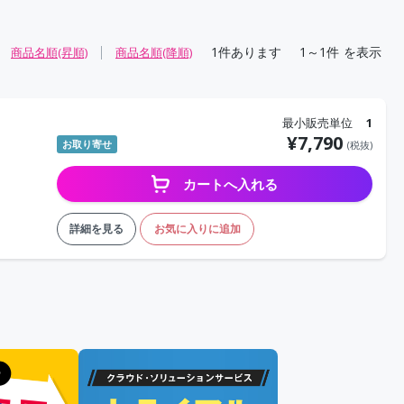
1
件あります
1～1件
を表示
商品名順(昇順)
商品名順(降順)
最小販売単位
1
¥
7,790
お取り寄せ
(税抜)
カートへ入れる
詳細を見る
お気に入りに追加