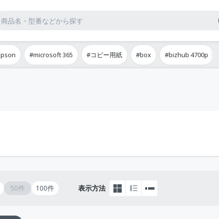
epson
#microsoft 365
#コピー用紙
#box
#bizhub 4700p
50件
100件
表示方法