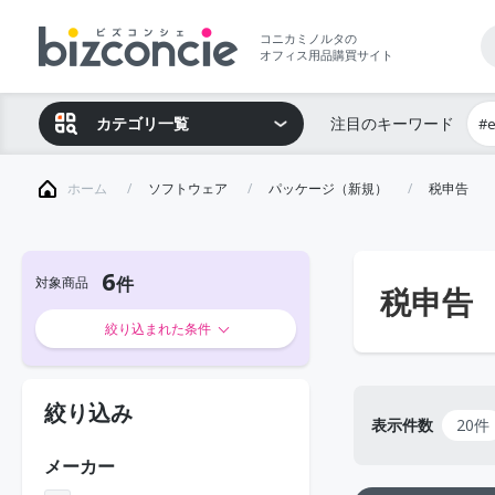
コニカミノルタの
オフィス用品購買サイト
カテゴリ一覧
注目のキーワード
#
ホーム
ソフトウェア
パッケージ（新規）
税申告
6
対象商品
税申告
絞り込まれた条件
絞り込み
表示件数
20件
メーカー