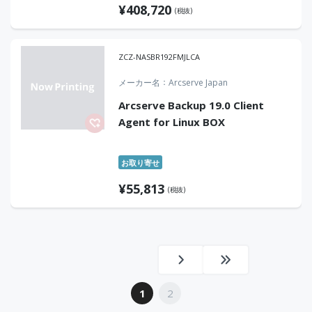
¥
408,720
(税抜)
ZCZ-NASBR192FMJLCA
メーカー名
Arcserve Japan
Arcserve Backup 19.0 Client
Agent for Linux BOX
お取り寄せ
¥
55,813
(税抜)
1
2