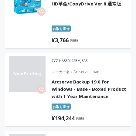
HD革命/CopyDrive Ver.8 通常版
お取り寄せ
¥
3,766
(税抜)
ZCZ-NASBR192BMJBAS
メーカー名
Arcserve Japan
Arcserve Backup 19.0 for
Windows - Base - Boxed Product
with 1 Year Maintenance
お取り寄せ
¥
194,244
(税抜)