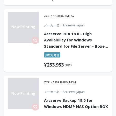
ZCZ-NHASR182BMJFSV
メーカー名
Arcserve Japan
Arcserve RHA 18.0 - High
Availability for Windows
Standard for File Server - Boxed
Product with 1 Year
お取り寄せ
Maintenance
¥
253,953
(税抜)
ZCZ-NASBR192FMJNDM
メーカー名
Arcserve Japan
Arcserve Backup 19.0 for
Windows NDMP NAS Option BOX