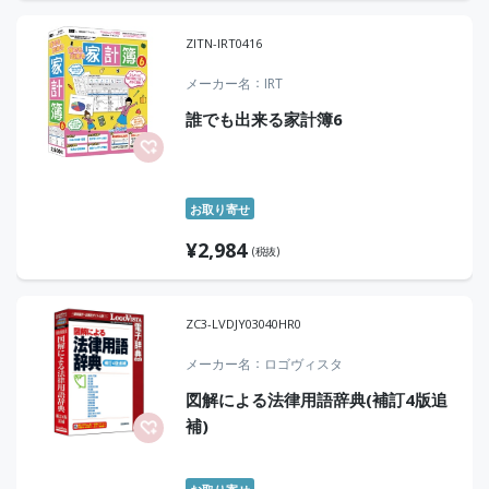
ZITN-IRT0416
メーカー名
IRT
誰でも出来る家計簿6
お取り寄せ
¥
2,984
(税抜)
ZC3-LVDJY03040HR0
メーカー名
ロゴヴィスタ
図解による法律用語辞典(補訂4版追
補)