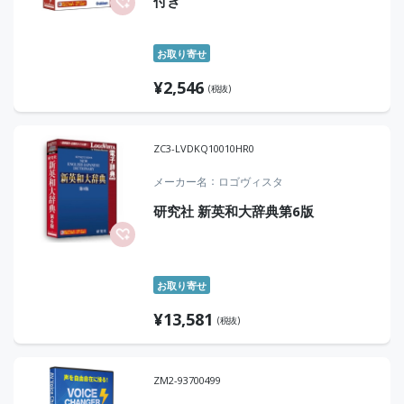
付き
お取り寄せ
¥
2,546
(税抜)
ZC3-LVDKQ10010HR0
メーカー名
ロゴヴィスタ
研究社 新英和大辞典第6版
お取り寄せ
¥
13,581
(税抜)
ZM2-93700499