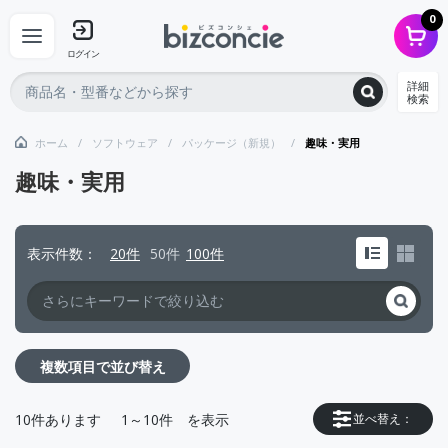
0
ログイン
詳細
検索
ホーム
ソフトウェア
パッケージ（新規）
趣味・実用
趣味・実用
表示件数
20件
50件
100件
複数項目で並び替え
10
件あります
1～10件
を表示
並べ替え：