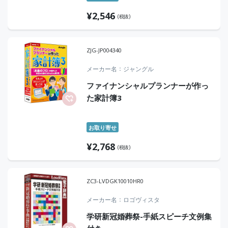
¥
2,546
(税抜)
ZJG-JP004340
メーカー名
ジャングル
ファイナンシャルプランナーが作っ
た家計簿3
お取り寄せ
¥
2,768
(税抜)
ZC3-LVDGK10010HR0
メーカー名
ロゴヴィスタ
学研新冠婚葬祭-手紙スピーチ文例集