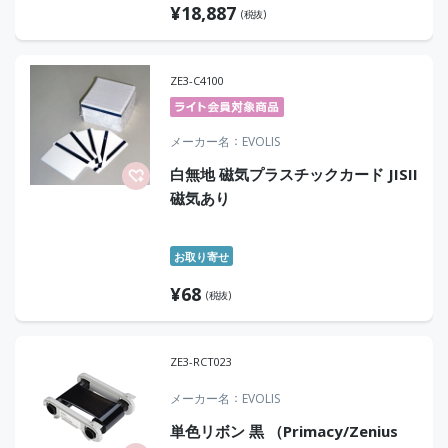
¥
18,887
(税抜)
ZE3-C4100
メーカー名
EVOLIS
白無地 磁気プラスチックカード JISII
磁気あり
お取り寄せ
¥
68
(税抜)
ZE3-RCT023
メーカー名
EVOLIS
単色リボン 黒 （Primacy/Zenius