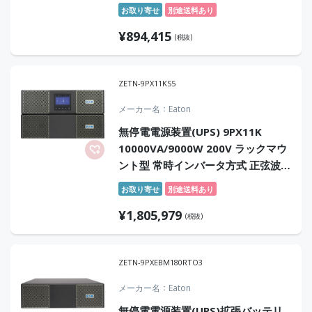
お取り寄せ
別途送料あり
¥
894,415
(税抜)
ZETN-9PX11KS5
メーカー名
Eaton
無停電電源装置(UPS) 9PX11K
10000VA/9000W 200V ラックマウ
ント型 常時インバータ方式 正弦波
センドバック5年保証付
お取り寄せ
別途送料あり
¥
1,805,979
(税抜)
ZETN-9PXEBM180RTO3
メーカー名
Eaton
無停電電源装置(UPS)拡張バッテリ