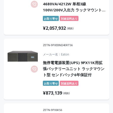
4680VA/4212W 単相3線
100V/200V入出力 ラックマウント
型 常時インバータ方式 正弦波 オン
お取り寄せ
別途送料あり
サイト4年保証付
¥
2,057,932
(税抜)
ZETN-9PXEBM240RTS6
メーカー名
Eaton
無停電電源装置(UPS) 9PX11K用拡
張バッテリーユニット ラックマウン
ト型 センドバック6年保証付
お取り寄せ
別途送料あり
¥
873,139
(税抜)
ZETN-9PX6KS6