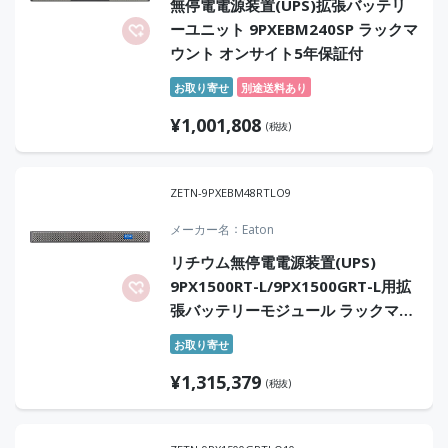
無停電電源装置(UPS)拡張バッテリ
ーユニット 9PXEBM240SP ラックマ
ウント オンサイト5年保証付
お取り寄せ
別途送料あり
¥
1,001,808
(税抜)
ZETN-9PXEBM48RTLO9
メーカー名
Eaton
リチウム無停電電源装置(UPS)
9PX1500RT-L/9PX1500GRT-L用拡
張バッテリーモジュール ラックマウ
ント型 オンサイト9年保証付
お取り寄せ
¥
1,315,379
(税抜)