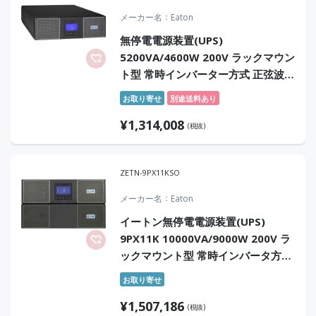
メーカー名
Eaton
無停電電源装置(UPS)
5200VA/4600W 200V ラックマウン
ト型 常時インバーター方式 正弦波
センドバック6年保証付
お取り寄せ
別途送料あり
¥
1,314,008
(税抜)
ZETN-9PX11KSO
メーカー名
Eaton
イートン無停電電源装置(UPS)
9PX11K 10000VA/9000W 200V ラ
ックマウント型 常時インバータ方式
正弦波 スポットオンサイトサービス
お取り寄せ
¥
1,507,186
(税抜)