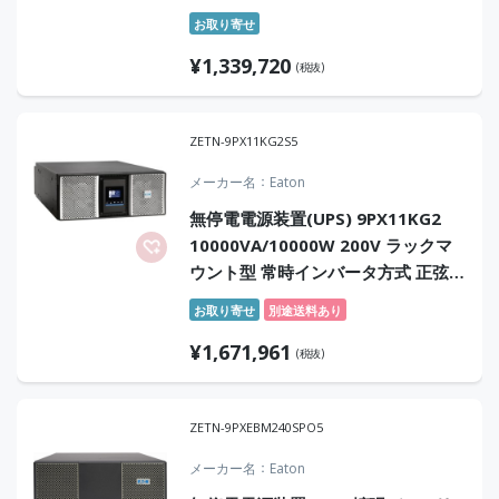
正弦波 スポットセンドバックサービ
お取り寄せ
ス
¥
1,339,720
(税抜)
ZETN-9PX11KG2S5
メーカー名
Eaton
無停電電源装置(UPS) 9PX11KG2
10000VA/10000W 200V ラックマ
ウント型 常時インバータ方式 正弦波
センドバック5年保証付
お取り寄せ
別途送料あり
¥
1,671,961
(税抜)
ZETN-9PXEBM240SPO5
メーカー名
Eaton