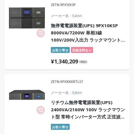
ZETN-9PX10KSP
メーカー名
Eaton
無停電電源装置(UPS) 9PX10KSP
8000VA/7200W 単相3線
100V/200V入出力 ラックマウント
型 常時インバータ方式 正弦波
お取り寄せ
別途送料あり
¥
1,340,209
(税抜)
ZETN-9PX3000RTLS7
メーカー名
Eaton
リチウム無停電電源装置(UPS)
2400VA/2160W 100V ラックマウン
ト型 常時インバーター方式 正弦波
センドバック7年保証付
お取り寄せ