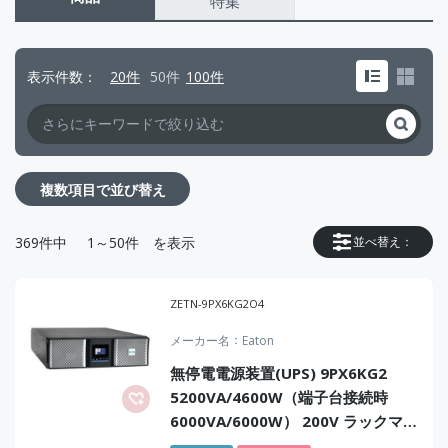
特集
表示件数
20件
50件
100件
複数項目で並び替え
369
件中
1～50件
を表示
並べ替え：
ZETN-9PX6KG2O4
メーカー名
Eaton
無停電電源装置(UPS) 9PX6KG2
5200VA/4600W（端子台接続時
6000VA/6000W） 200V ラックマウ
ント型 常時インバータ方式 正弦波