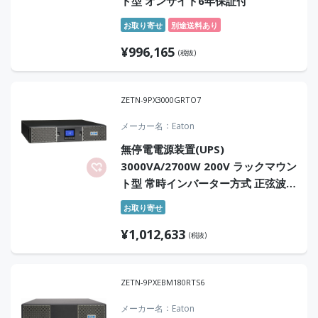
ト型 オンサイト6年保証付
お取り寄せ
別途送料あり
¥
996,165
(税抜)
ZETN-9PX3000GRTO7
メーカー名
Eaton
無停電電源装置(UPS)
3000VA/2700W 200V ラックマウン
ト型 常時インバーター方式 正弦波
オンサイト7年保証付
お取り寄せ
¥
1,012,633
(税抜)
ZETN-9PXEBM180RTS6
メーカー名
Eaton