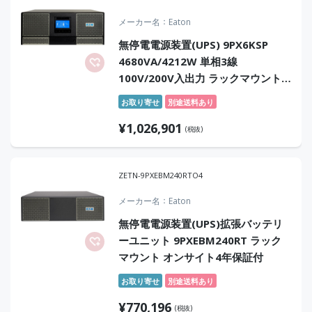
メーカー名
Eaton
無停電電源装置(UPS) 9PX6KSP
4680VA/4212W 単相3線
100V/200V入出力 ラックマウント
型 常時インバータ方式 正弦波
お取り寄せ
別途送料あり
¥
1,026,901
(税抜)
ZETN-9PXEBM240RTO4
メーカー名
Eaton
無停電電源装置(UPS)拡張バッテリ
ーユニット 9PXEBM240RT ラック
マウント オンサイト4年保証付
お取り寄せ
別途送料あり
¥
770,196
(税抜)