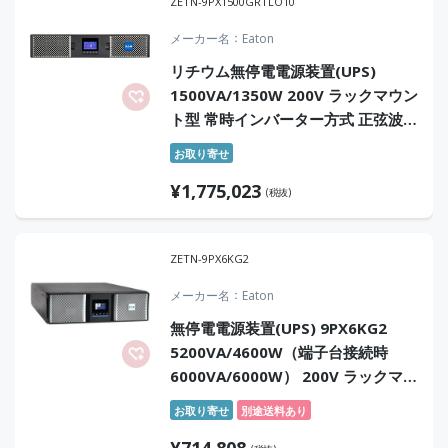
ZETN-9PX1500GRTLO10
メーカー名
Eaton
リチウム無停電電源装置(UPS)
1500VA/1350W 200V ラックマウン
ト型 常時インバーター方式 正弦波
オンサイト10年保証付
お取り寄せ
¥
1,775,023
(税抜)
ZETN-9PX6KG2
メーカー名
Eaton
無停電電源装置(UPS) 9PX6KG2
5200VA/4600W（端子台接続時
6000VA/6000W） 200V ラックマウ
ント型 常時インバータ方式 正弦波
お取り寄せ
別途送料あり
¥
714,808