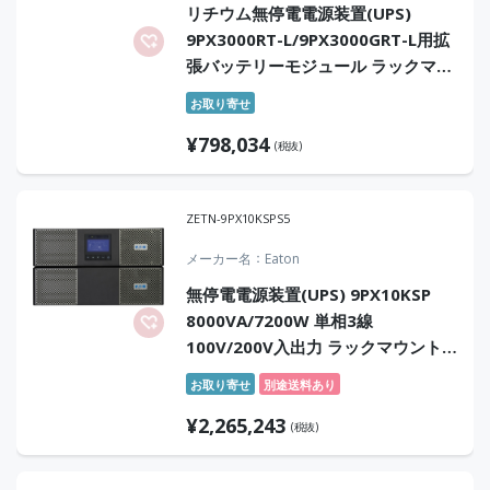
リチウム無停電電源装置(UPS)
9PX3000RT-L/9PX3000GRT-L用拡
張バッテリーモジュール ラックマウ
ント型 センドバック6年保証付
お取り寄せ
¥
798,034
(税抜)
ZETN-9PX10KSPS5
メーカー名
Eaton
無停電電源装置(UPS) 9PX10KSP
8000VA/7200W 単相3線
100V/200V入出力 ラックマウント
型 常時インバータ方式 正弦波 セン
お取り寄せ
別途送料あり
ドバック5年保証付
¥
2,265,243
(税抜)