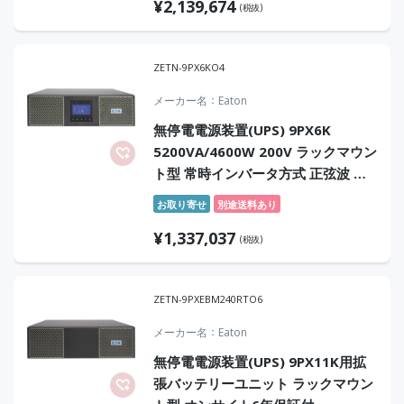
¥
2,139,674
(税抜)
ZETN-9PX6KO4
メーカー名
Eaton
無停電電源装置(UPS) 9PX6K
5200VA/4600W 200V ラックマウン
ト型 常時インバータ方式 正弦波 オ
ンサイト4年保証付
お取り寄せ
別途送料あり
¥
1,337,037
(税抜)
ZETN-9PXEBM240RTO6
メーカー名
Eaton
無停電電源装置(UPS) 9PX11K用拡
張バッテリーユニット ラックマウン