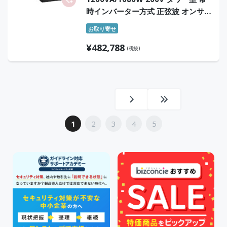
時インバーター方式 正弦波 オンサイ
ト5年保証付
お取り寄せ
¥
482,788
(税抜)
1
2
3
4
5