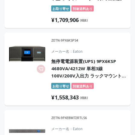
オンサイト6年保証付
お取り寄せ
別途送料あり
¥
1,709,906
(税抜)
ZETN-9PX6KSPS4
メーカー名
Eaton
無停電電源装置(UPS) 9PX6KSP
4680VA/4212W 単相3線
100V/200V入出力 ラックマウント
型 常時インバータ方式 正弦波 セン
お取り寄せ
別途送料あり
ドバック4年保証付
¥
1,558,343
(税抜)
ZETN-9PXEBM72RTLS6
メーカー名
Eaton