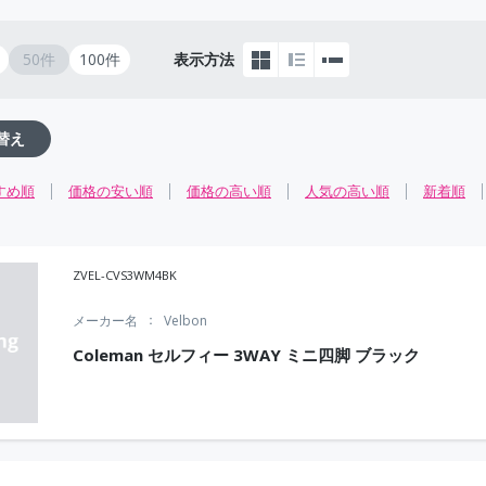
50件
100件
表示方法
替え
すめ順
価格の安い順
価格の高い順
人気の高い順
新着順
ZVEL-CVS3WM4BK
メーカー名
Velbon
Coleman セルフィー 3WAY ミニ四脚 ブラック