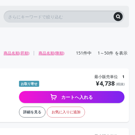
151
件中
1～50件
を表示
商品名順(昇順)
商品名順(降順)
最小販売単位
1
¥
4,738
お取り寄せ
(税抜)
カートへ入れる
詳細を見る
お気に入りに追加