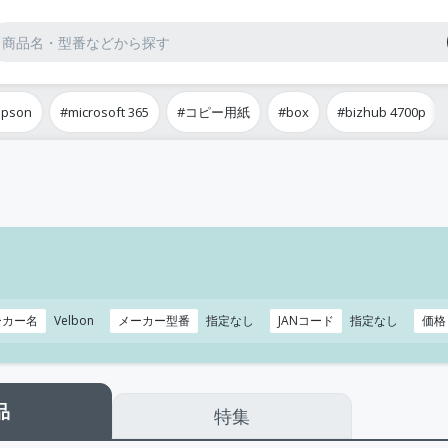
epson
#microsoft 365
#コピー用紙
#box
#bizhub 4700p
ーカー名
Velbon
メーカー型番
指定なし
JANコード
指定なし
価格
品
特集