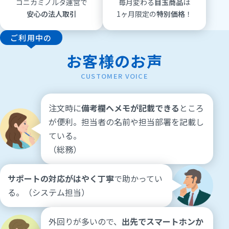
コニカミノルタ運営で
毎月変わる
目玉商品
は
安心の法人取引
1ヶ月限定の
特別価格
！
ご利用中の
お客様のお声
CUSTOMER VOICE
注文時に
備考欄へメモが記載できる
ところ
が
便利。担当者の名前や担当部署を記載し
ている。
（総務）
サポートの対応がはやく丁寧
で助かってい
る。
（システム担当）
外回りが多いので、
出先でスマートホンか