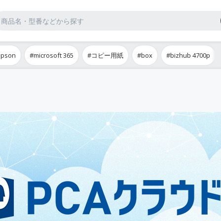
epson
#microsoft 365
#コピー用紙
#box
#bizhub 4700p