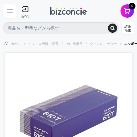
0
ログイン
詳細
検索
ホーム
オフィス機器・家電
その他家電
タイムレコーダー
ニッポ