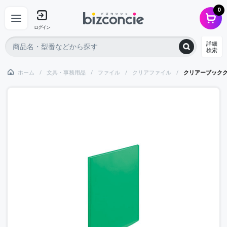
0
ログイン
詳細
検索
ホーム
文具・事務用品
ファイル
クリアファイル
クリアーブック