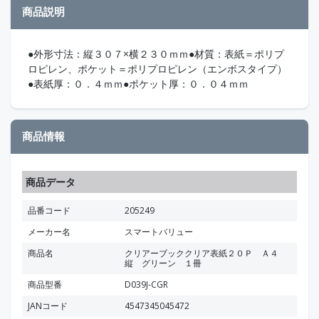
商品説明
●外形寸法：縦３０７×横２３０ｍｍ●材質：表紙＝ポリプ
ロピレン、ポケット＝ポリプロピレン（エンボスタイプ）
●表紙厚：０．４ｍｍ●ポケット厚：０．０４ｍｍ
商品情報
商品データ
品番コード
205249
メーカー名
スマートバリュー
商品名
クリアーブッククリア表紙２０Ｐ Ａ４
縦 グリーン １冊
商品型番
D039J-CGR
JANコード
4547345045472