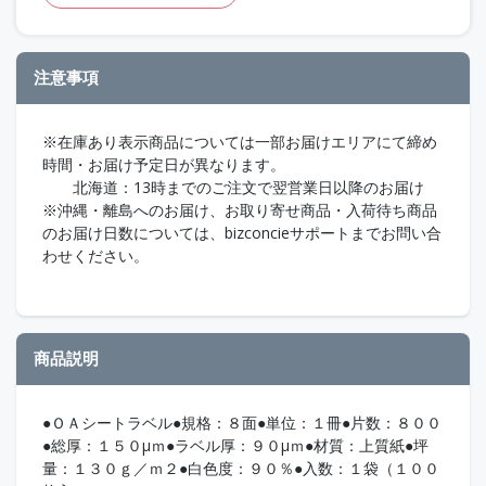
注意事項
※在庫あり表示商品については一部お届けエリアにて締め
時間・お届け予定日が異なります。
北海道：13時までのご注文で翌営業日以降のお届け
※沖縄・離島へのお届け、お取り寄せ商品・入荷待ち商品
のお届け日数については、bizconcieサポートまでお問い合
わせください。
商品説明
●ＯＡシートラベル●規格：８面●単位：１冊●片数：８００
●総厚：１５０μｍ●ラベル厚：９０μｍ●材質：上質紙●坪
量：１３０ｇ／ｍ２●白色度：９０％●入数：１袋（１００