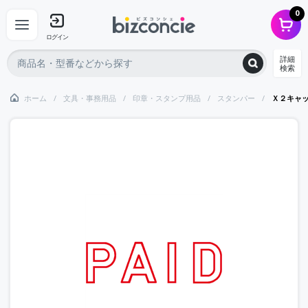
0
ログイン
詳細
検索
ホーム
文具・事務用品
印章・スタンプ用品
スタンパー
Ｘ２キャ