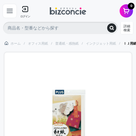
0
ログイン
詳細
検索
ホーム
オフィス用紙
普通紙・感熱紙
インクジェット用紙
ＩＪ用