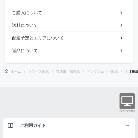
ご購入について
送料について
配送予定とエリアについて
返品について
ホーム
オフィス用紙
普通紙・感熱紙
インクジェット用紙
ＩＪ用
ご利用ガイド