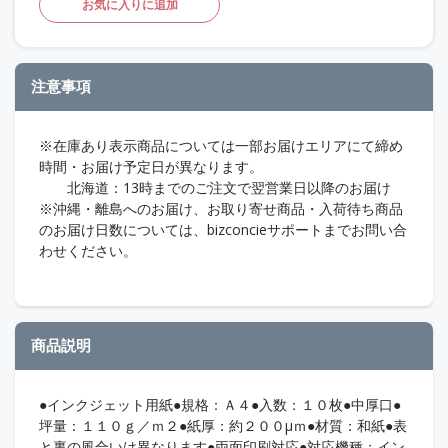
お気に入りに追加
注意事項
※在庫あり表示商品については一部お届けエリアにて締め
時間・お届け予定日が異なります。
北海道：13時までのご注文で翌営業日以降のお届け
※沖縄・離島へのお届け、お取り寄せ商品・入荷待ち商品
のお届け日数については、bizconcieサポートまでお問い合
わせください。
商品説明
●インクジェット用紙●規格：Ａ４●入数：１０枚●中厚口●
坪量：１１０ｇ／ｍ２●紙厚：約２００μｍ●材質：和紙●表
と裏の風合いは異なります●両面印刷対応●対応機種：イン