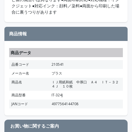
クジェット●対応インク：顔料／染料●両面から印刷した場
合に裏うつりがあります
商品情報
商品データ
品番コード
210541
メーカー名
プラス
商品名
ＩＪ用紙和紙 中厚口 Ａ４ ＩＴ－３２
４Ｊ １０枚
商品型番
IT-324J
JANコード
4977564144708
お買い物に関するご案内